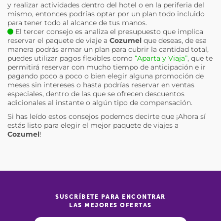
y realizar actividades dentro del hotel o en la periferia del
mismo, entonces podrías optar por un plan todo incluido
para tener todo al alcance de tus manos.
El tercer consejo es analiza el presupuesto que implica
reservar el paquete de viaje a
Cozumel
que deseas, de esa
manera podrás armar un plan para cubrir la cantidad total,
puedes utilizar pagos flexibles como
“Aparta y Viaja”
, que te
permitirá reservar con mucho tiempo de anticipación e ir
pagando poco a poco o bien elegir alguna promoción de
meses sin intereses o hasta podrías reservar en ventas
especiales, dentro de las que se ofrecen descuentos
adicionales al instante o algún tipo de compensación.
Si has leído estos consejos podemos decirte que ¡Ahora sí
estás listo para elegir el mejor paquete de viajes a
Cozumel
!
SUSCRÍBETE PARA ENCONTRAR
LAS MEJORES OFERTAS