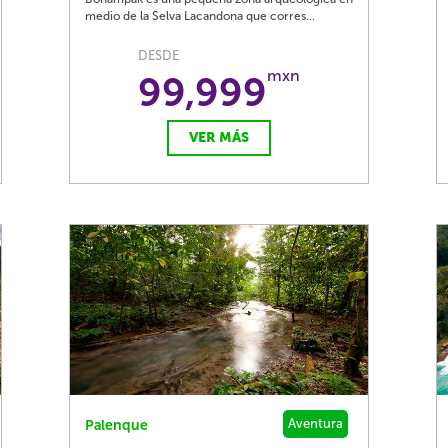
medio de la Selva Lacandona que corres...
DESDE
mxn
99,999
VER MÁS
Aventura
Palenque