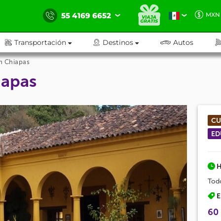
55 4169 6652
MXN
Transportación
Destinos
Autos
m Chiapas
iapas
CU
ED
H
Tod
E
60