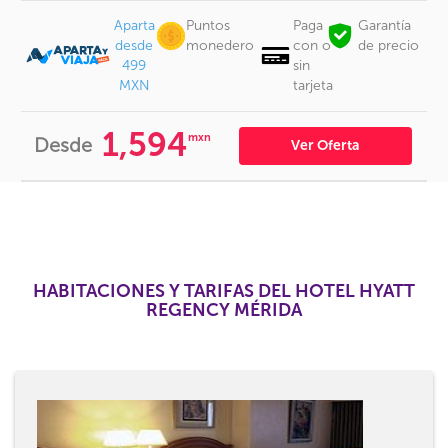
Aparta
Puntos
Paga
Garantía
desde
monedero
con o
de precio
499
sin
MXN
tarjeta
1,594
mxn
Desde
Ver Oferta
HABITACIONES Y TARIFAS DEL HOTEL HYATT
REGENCY MÉRIDA