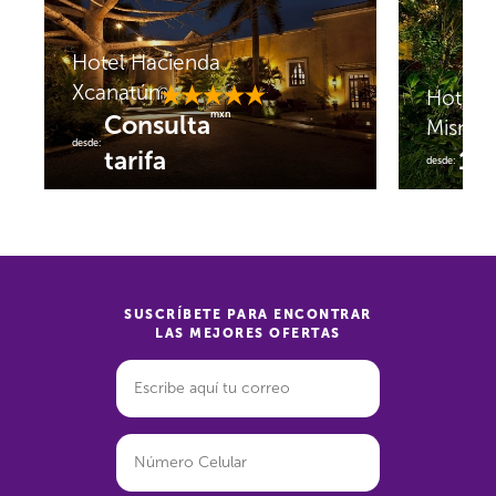
Hotel Hacienda
Xcanatún
Hotel 
mxn
Consulta
Misné
desde:
tarifa
1,
desde:
SUSCRÍBETE PARA ENCONTRAR
LAS MEJORES OFERTAS