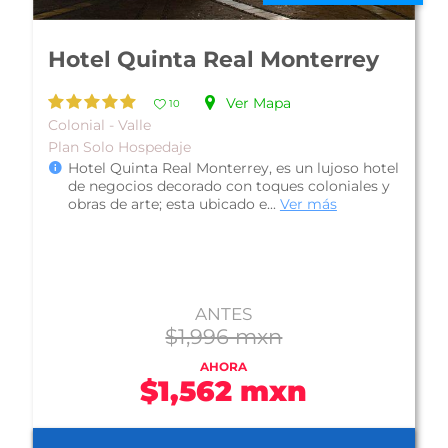
Hotel Novotel Monterrey Valle
Ver Mapa
10
Acepta mascotas - Valle
Hotel Novotel Monterrey Valle, esta localizado
en el distrito financiero Valle Oriente en San
Pedro Garza García, un sitio...
Ver más
ANTES
$938 mxn
AHORA
$815 mxn