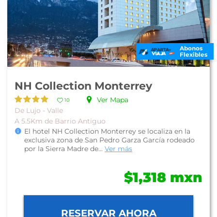
Abonos
Flexibles
NH Collection Monterrey
Ver Mapa
10
De Lujo - Valle
A 5.5Km de Barrio Antiguo
El hotel NH Collection Monterrey se localiza en la
exclusiva zona de San Pedro Garza García rodeado
por la Sierra Madre de...
Ver más
$1,318 mxn
RESERVAR AHORA