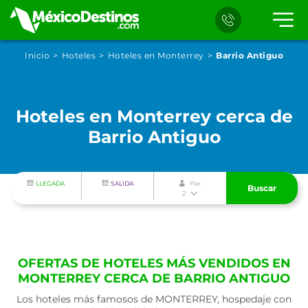
Inicio
Hoteles
Hoteles en Monterrey
Barrio Antiguo
Hoteles en Monterrey cerca de
Barrio Antiguo
LLEGADA
SALIDA
Pax
Buscar
2
OFERTAS DE HOTELES MÁS VENDIDOS EN
MONTERREY CERCA DE BARRIO ANTIGUO
Los hoteles más famosos de MONTERREY, hospedaje con