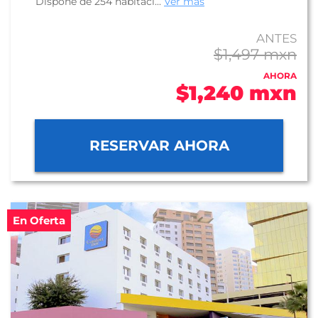
Dispone de 254 habitaci...
Ver más
ANTES
$1,497 mxn
AHORA
$1,240 mxn
RESERVAR AHORA
En Oferta