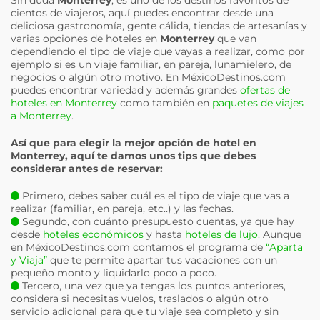
Sin duda
Monterrey
, es uno de los destinos favoritos de
cientos de viajeros, aquí puedes encontrar desde una
deliciosa gastronomía, gente cálida, tiendas de artesanías y
varias opciones de hoteles en
Monterrey
que van
dependiendo el tipo de viaje que vayas a realizar, como por
ejemplo si es un viaje familiar, en pareja, lunamielero, de
negocios o algún otro motivo. En MéxicoDestinos.com
puedes encontrar variedad y además grandes
ofertas de
hoteles en Monterrey
como también en
paquetes de viajes
a Monterrey
.
Así que para elegir la mejor opción de hotel en
Monterrey
, aquí te damos unos tips que debes
considerar antes de reservar:
Primero, debes saber cuál es el tipo de viaje que vas a
realizar (familiar, en pareja, etc..) y las fechas.
Segundo, con cuánto presupuesto cuentas, ya que hay
desde
hoteles económicos
y hasta
hoteles de lujo
. Aunque
en MéxicoDestinos.com contamos el programa de
“Aparta
y Viaja”
que te permite apartar tus vacaciones con un
pequeño monto y liquidarlo poco a poco.
Tercero, una vez que ya tengas los puntos anteriores,
considera si necesitas vuelos, traslados o algún otro
servicio adicional para que tu viaje sea completo y sin