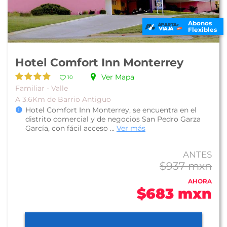
Abonos
Flexibles
Hotel Comfort Inn Monterrey
Ver Mapa
10
Familiar - Valle
A 3.6Km de Barrio Antiguo
Hotel Comfort Inn Monterrey, se encuentra en el
distrito comercial y de negocios San Pedro Garza
García, con fácil acceso ...
Ver más
ANTES
$937 mxn
AHORA
$683 mxn