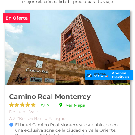
mejor relación calidad - precio para tu viaje
En Oferta
Abonos
Flexibles
Camino Real Monterrey
Ver Mapa
10
De Lujo - Valle
A 3.2Km de Barrio Antiguo
El hotel Camino Real Monterrey, esta ubicado en
una exclusiva zona de la ciudad en Valle Oriente.