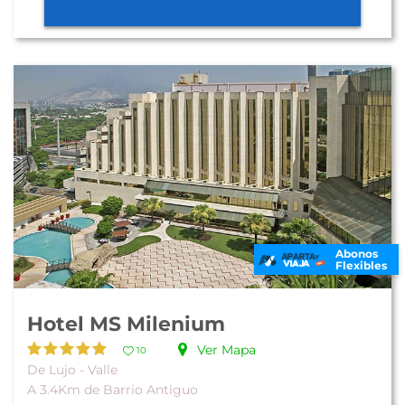
Abonos
Flexibles
Hotel MS Milenium
Ver Mapa
10
De Lujo - Valle
A 3.4Km de Barrio Antiguo