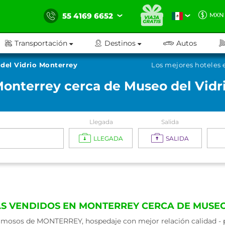
55 4169 6652
MXN
Transportación
Destinos
Autos
del Vidrio Monterrey
Los mejores hoteles 
Monterrey cerca de Museo del Vidr
Llegada
Salida
LLEGADA
SALIDA
ÁS VENDIDOS EN MONTERREY CERCA DE MUSEO
amosos de MONTERREY, hospedaje con mejor relación calidad - pr