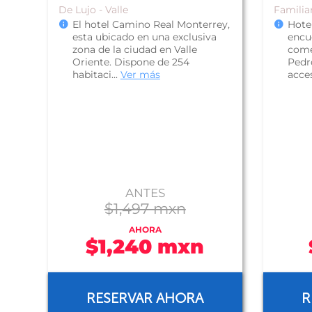
De Lujo - Valle
Familiar
El hotel Camino Real Monterrey,
Hote
esta ubicado en una exclusiva
encue
zona de la ciudad en Valle
come
Oriente. Dispone de 254
Pedro
habitaci...
Ver más
acces
ANTES
$1,497 mxn
AHORA
$1,240 mxn
RESERVAR AHORA
R