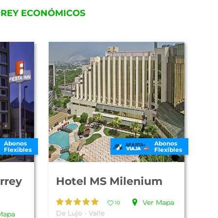
RREY ECONÓMICOS
Abonos
Abonos
Flexibles
Flexibles
rrey
Hotel MS Milenium
Ver Mapa
10
De Lujo - Valle
Mapa