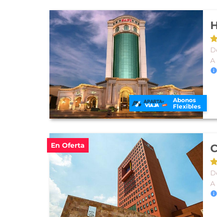
H
De
A
Abonos
Flexibles
En Oferta
C
De
A