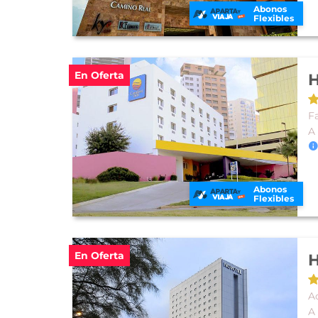
Abonos
Flexibles
En Oferta
H
Fa
A
Abonos
Flexibles
En Oferta
H
A
A