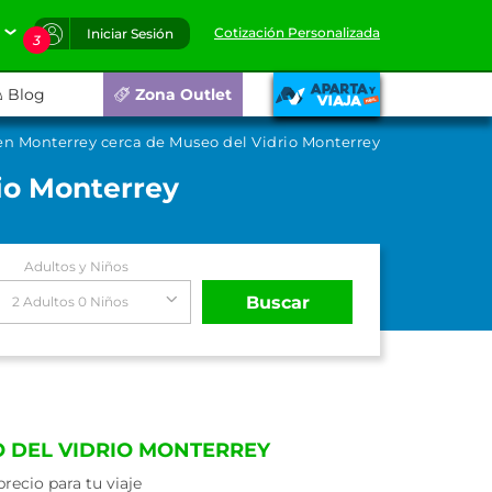
Cotización Personalizada
Iniciar Sesión
3
Blog
Zona Outlet
en Monterrey cerca de Museo del Vidrio Monterrey
io Monterrey
Adultos y Niños
Buscar
2 Adultos 0 Niños
 DEL VIDRIO MONTERREY
ecio para tu viaje