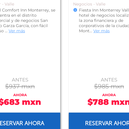
 - Valle
Negocios - Valle
l Comfort Inn Monterrey, se
Fiesta Inn Monterrey Val
ntra en el distrito
hotel de negocios locali
rcial y de negocios San
la zona financiera y de
 Garza García, con fácil
corporativos de la ciuda
o ...
Ver más
Mont...
Ver más
ANTES
ANTES
$937 mxn
$985 mxn
AHORA
AHORA
$683 mxn
$788 mx
ESERVAR AHORA
RESERVAR AHO