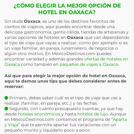
¿CÓMO ELEGIR LA MEJOR OPCIÓN DE
HOTEL EN OAXACA?
Sin duda
Oaxaca
, es uno de los destinos favoritos de
cientos de viajeros, aquí puedes encontrar desde una
deliciosa gastronomía, gente cálida, tiendas de artesanías y
varias opciones de hoteles en
Oaxaca
que van dependiendo
el tipo de viaje que vayas a realizar, como por ejemplo si es
un viaje familiar, en pareja, lunamielero, de negocios o
algún otro motivo. En MéxicoDestinos.com puedes
encontrar variedad y además grandes
ofertas de hoteles en
Oaxaca
como también en
paquetes de viajes a Oaxaca
.
Así que para elegir la mejor opción de hotel en
Oaxaca
,
aquí te damos unos tips que debes considerar antes de
reservar:
Primero, debes saber cuál es el tipo de viaje que vas a
realizar (familiar, en pareja, etc..) y las fechas.
Segundo, con cuánto presupuesto cuentas, ya que hay
desde
hoteles económicos
y hasta
hoteles de lujo
. Aunque
en MéxicoDestinos.com contamos el programa de
“Aparta
y Viaja”
que te permite apartar tus vacaciones con un
pequeño monto y liquidarlo poco a poco.