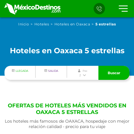
Inicio
Hoteles
Hoteles en Oaxaca
5 estrellas
Hoteles en Oaxaca 5 estrellas
LLEGADA
SALIDA
Pax
Buscar
2
OFERTAS DE HOTELES MÁS VENDIDOS EN
OAXACA 5 ESTRELLAS
Los hoteles más famosos de OAXACA, hospedaje con mejor
relación calidad - precio para tu viaje