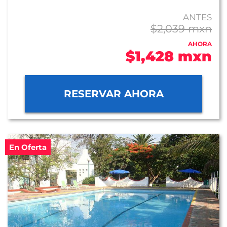
ANTES
$2,039 mxn
AHORA
$1,428 mxn
RESERVAR AHORA
En Oferta