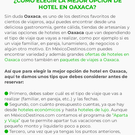
¿CÓMO ELEGIR LA MEJOR OPCIÓN DE
HOTEL EN OAXACA?
Sin duda
Oaxaca
, es uno de los destinos favoritos de
cientos de viajeros, aquí puedes encontrar desde una
deliciosa gastronomía, gente cálida, tiendas de artesanías y
varias opciones de hoteles en
Oaxaca
que van dependiendo
el tipo de viaje que vayas a realizar, como por ejemplo si es
un viaje familiar, en pareja, lunamielero, de negocios o
algún otro motivo. En MéxicoDestinos.com puedes
encontrar variedad y además grandes
ofertas de hoteles en
Oaxaca
como también en
paquetes de viajes a Oaxaca
.
Así que para elegir la mejor opción de hotel en
Oaxaca
,
aquí te damos unos tips que debes considerar antes de
reservar:
Primero, debes saber cuál es el tipo de viaje que vas a
realizar (familiar, en pareja, etc..) y las fechas.
Segundo, con cuánto presupuesto cuentas, ya que hay
desde
hoteles económicos
y hasta
hoteles de lujo
. Aunque
en MéxicoDestinos.com contamos el programa de
“Aparta
y Viaja”
que te permite apartar tus vacaciones con un
pequeño monto y liquidarlo poco a poco.
Tercero, una vez que ya tengas los puntos anteriores,