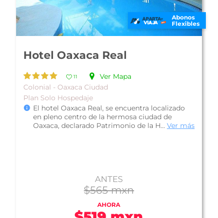
Abonos
Flexibles
Hotel Misión Oaxaca
Ver Mapa
10
Familiar - Oaxaca Ciudad
Plan Desayuno Americano
Hotel Misión Oaxaca, se encuentra ubicado en
la zona norte de la ciudad de Oaxaca, es ideal
para disfrutar de una estancia...
Ver más
ANTES
$591 mxn
AHORA
$561 mxn