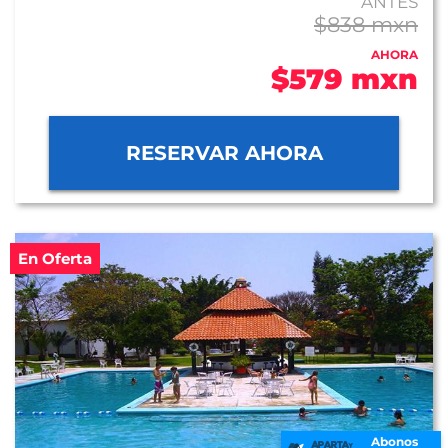
ANTES
$838 mxn
AHORA
$579 mxn
RESERVAR AHORA
En Oferta
Abonos