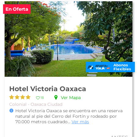
En Oferta
Abonos
Flexibles
Hotel Victoria Oaxaca
Ver Mapa
13
Colonial - Oaxaca Ciudad
Hotel Victoria Oaxaca se encuentra en una reserva
natural al pie del Cerro del Fortín y rodeado por
70.000 metros cuadrado...
Ver más