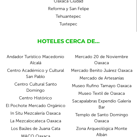
Oaxaca Ciudad
Reforma y San Felipe
Tehuantepec
Tuxtepec
HOTELES CERCA DE...
Andador Turístico Macedonio
Mercado 20 de Noviembre
Alcalá
Oaxaca
Centro Académico y Cultural
Mercado Benito Juárez Oaxaca
San Pablo
Mercado de Artesanías
Centro Cultural Santo
Museo Rufino Tamayo Oaxaca
Domingo
Museo Textil de Oaxaca
Centro Histórico
Sacapalabras Expendio Galería
El Pochote Mercado Orgánico
Bar
In Situ Mezcalería Oaxaca
Templo de Santo Domingo
La Mezcalocateca Oaxaca
Oaxaca
Los Baúles de Juana Cata
Zona Arqueológica Monte
Albán
MACO Oaxaca