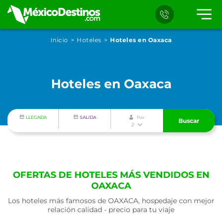
Inicio
Hoteles
Hoteles en Oaxaca
Hoteles en Oaxaca
LLEGADA
SALIDA
Pax
Buscar
2
OFERTAS DE HOTELES MÁS VENDIDOS EN
OAXACA
Los hoteles más famosos de OAXACA, hospedaje con mejor
relación calidad - precio para tu viaje