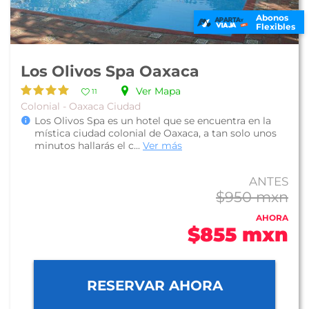
Abonos
Flexibles
Los Olivos Spa Oaxaca
Ver Mapa
11
Colonial - Oaxaca Ciudad
Los Olivos Spa es un hotel que se encuentra en la
mística ciudad colonial de Oaxaca, a tan solo unos
minutos hallarás el c...
Ver más
ANTES
$950 mxn
AHORA
$855 mxn
RESERVAR AHORA