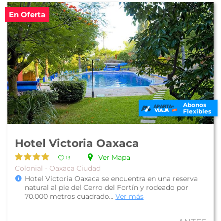
En Oferta
Abonos
Flexibles
Hotel Victoria Oaxaca
Ver Mapa
13
Colonial - Oaxaca Ciudad
Hotel Victoria Oaxaca se encuentra en una reserva
natural al pie del Cerro del Fortín y rodeado por
70.000 metros cuadrado...
Ver más