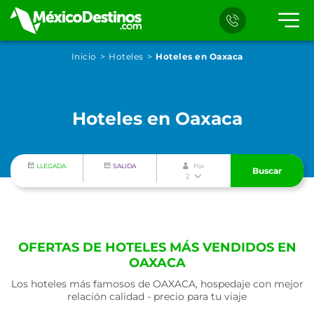
Inicio
Hoteles
Hoteles en Oaxaca
Hoteles en Oaxaca
LLEGADA
SALIDA
Pax
Buscar
2
OFERTAS DE HOTELES MÁS VENDIDOS EN
OAXACA
Los hoteles más famosos de OAXACA, hospedaje con mejor
relación calidad - precio para tu viaje