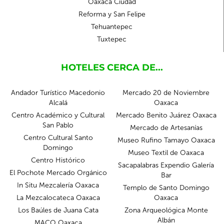
Oaxaca Ciudad
Reforma y San Felipe
Tehuantepec
Tuxtepec
HOTELES CERCA DE...
Andador Turístico Macedonio
Mercado 20 de Noviembre
Alcalá
Oaxaca
Centro Académico y Cultural
Mercado Benito Juárez Oaxaca
San Pablo
Mercado de Artesanías
Centro Cultural Santo
Museo Rufino Tamayo Oaxaca
Domingo
Museo Textil de Oaxaca
Centro Histórico
Sacapalabras Expendio Galería
El Pochote Mercado Orgánico
Bar
In Situ Mezcalería Oaxaca
Templo de Santo Domingo
La Mezcalocateca Oaxaca
Oaxaca
Los Baúles de Juana Cata
Zona Arqueológica Monte
Albán
MACO Oaxaca