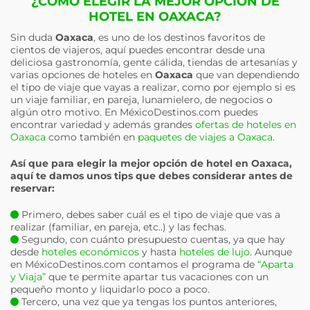
¿CÓMO ELEGIR LA MEJOR OPCIÓN DE
HOTEL EN OAXACA?
Sin duda
Oaxaca
, es uno de los destinos favoritos de
cientos de viajeros, aquí puedes encontrar desde una
deliciosa gastronomía, gente cálida, tiendas de artesanías y
varias opciones de hoteles en
Oaxaca
que van dependiendo
el tipo de viaje que vayas a realizar, como por ejemplo si es
un viaje familiar, en pareja, lunamielero, de negocios o
algún otro motivo. En MéxicoDestinos.com puedes
encontrar variedad y además grandes
ofertas de hoteles en
Oaxaca
como también en
paquetes de viajes a Oaxaca
.
Así que para elegir la mejor opción de hotel en
Oaxaca
,
aquí te damos unos tips que debes considerar antes de
reservar:
Primero, debes saber cuál es el tipo de viaje que vas a
realizar (familiar, en pareja, etc..) y las fechas.
Segundo, con cuánto presupuesto cuentas, ya que hay
desde
hoteles económicos
y hasta
hoteles de lujo
. Aunque
en MéxicoDestinos.com contamos el programa de
“Aparta
y Viaja”
que te permite apartar tus vacaciones con un
pequeño monto y liquidarlo poco a poco.
Tercero, una vez que ya tengas los puntos anteriores,