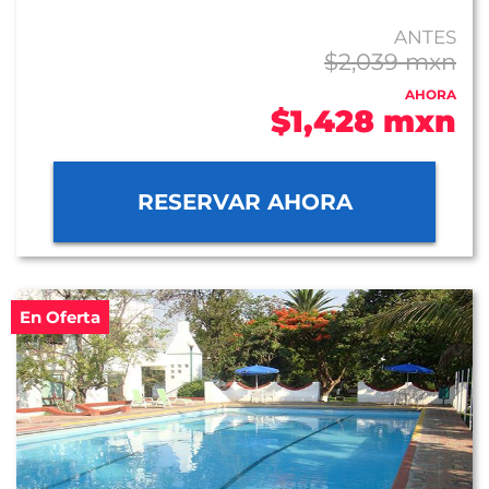
ANTES
$2,039 mxn
AHORA
$1,428 mxn
RESERVAR AHORA
En Oferta