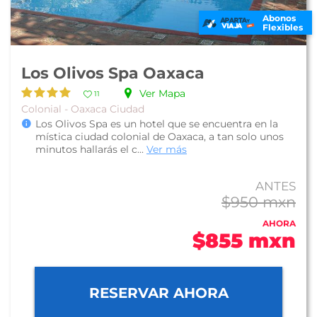
Abonos
Flexibles
Los Olivos Spa Oaxaca
Ver Mapa
11
Colonial - Oaxaca Ciudad
Los Olivos Spa es un hotel que se encuentra en la
mística ciudad colonial de Oaxaca, a tan solo unos
minutos hallarás el c...
Ver más
ANTES
$950 mxn
AHORA
$855 mxn
RESERVAR AHORA