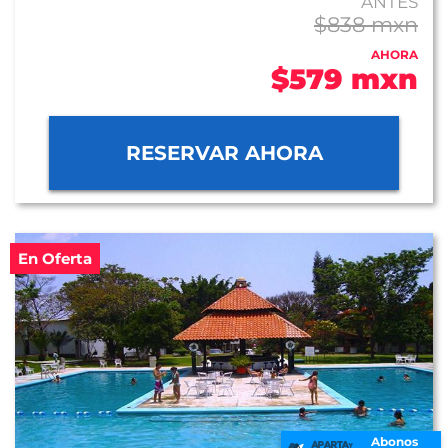
ANTES
$838 mxn
AHORA
$579 mxn
RESERVAR AHORA
En Oferta
Abonos