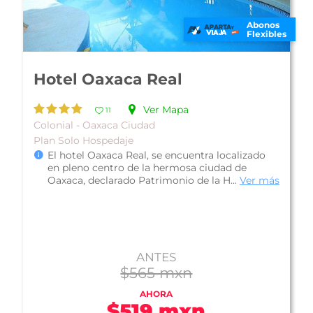
Abonos
Flexibles
Hotel Misión Oaxaca
Ver Mapa
10
Familiar - Oaxaca Ciudad
Plan Desayuno Americano
Hotel Misión Oaxaca, se encuentra ubicado en
la zona norte de la ciudad de Oaxaca, es ideal
para disfrutar de una estancia...
Ver más
ANTES
$591 mxn
AHORA
$561 mxn