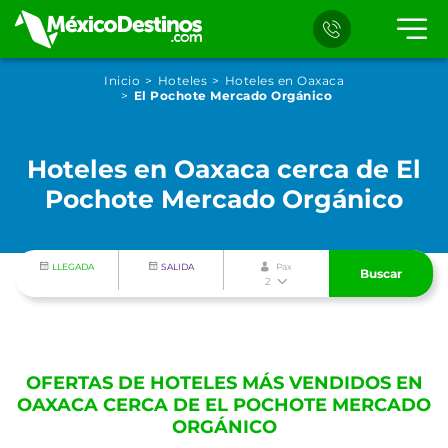
Inicio
Hoteles
Hoteles en Oaxaca
El Pochote Mercado Orgánico
Hoteles en Oaxaca cerca de El
Pochote Mercado Orgánico
LLEGADA
SALIDA
Pax
Buscar
2
OFERTAS DE HOTELES MÁS VENDIDOS EN
OAXACA CERCA DE EL POCHOTE MERCADO
ORGÁNICO