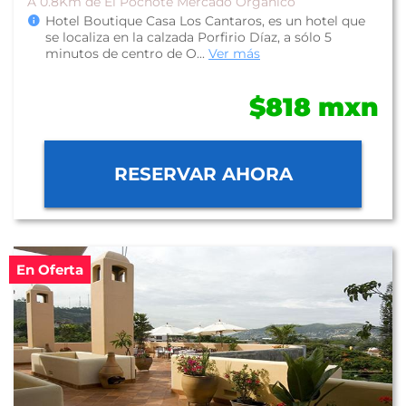
A 0.8Km de El Pochote Mercado Orgánico
Hotel Boutique Casa Los Cantaros, es un hotel que
se localiza en la calzada Porfirio Díaz, a sólo 5
minutos de centro de O...
Ver más
$818 mxn
RESERVAR AHORA
En Oferta