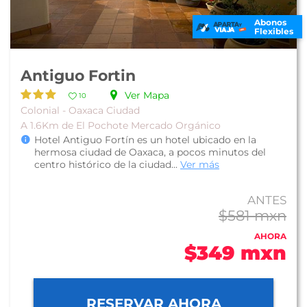
Abonos
Flexibles
Antiguo Fortin
Ver Mapa
10
Colonial - Oaxaca Ciudad
A 1.6Km de El Pochote Mercado Orgánico
Hotel Antiguo Fortín es un hotel ubicado en la
hermosa ciudad de Oaxaca, a pocos minutos del
centro histórico de la ciudad...
Ver más
ANTES
$581 mxn
AHORA
$349 mxn
RESERVAR AHORA