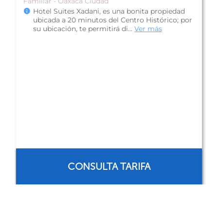
Colonial - Oaxaca Ciudad
Parador del Dominico es un hotel situado en
pleno Centro Histórico de la ciudad de Oaxaca,
asimismo hallarás a solo 5 minu...
Ver más
ANTES
$888 mxn
AHORA
$513 mxn
RESERVAR AHORA