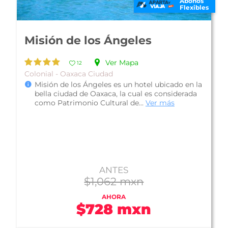
Abonos
Flexibles
Hotel Oaxaca Real
Ver Mapa
11
Colonial - Oaxaca Ciudad
Plan Solo Hospedaje
El hotel Oaxaca Real, se encuentra localizado
en pleno centro de la hermosa ciudad de
Oaxaca, declarado Patrimonio de la H...
Ver más
ANTES
$565 mxn
AHORA
$519 mxn