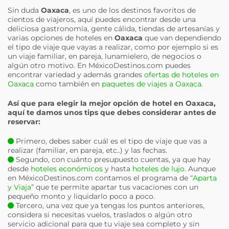
Sin duda
Oaxaca
, es uno de los destinos favoritos de
cientos de viajeros, aquí puedes encontrar desde una
deliciosa gastronomía, gente cálida, tiendas de artesanías y
varias opciones de hoteles en
Oaxaca
que van dependiendo
el tipo de viaje que vayas a realizar, como por ejemplo si es
un viaje familiar, en pareja, lunamielero, de negocios o
algún otro motivo. En MéxicoDestinos.com puedes
encontrar variedad y además grandes
ofertas de hoteles en
Oaxaca
como también en
paquetes de viajes a Oaxaca
.
Así que para elegir la mejor opción de hotel en
Oaxaca
,
aquí te damos unos tips que debes considerar antes de
reservar:
Primero, debes saber cuál es el tipo de viaje que vas a
realizar (familiar, en pareja, etc..) y las fechas.
Segundo, con cuánto presupuesto cuentas, ya que hay
desde
hoteles económicos
y hasta
hoteles de lujo
. Aunque
en MéxicoDestinos.com contamos el programa de
“Aparta
y Viaja”
que te permite apartar tus vacaciones con un
pequeño monto y liquidarlo poco a poco.
Tercero, una vez que ya tengas los puntos anteriores,
considera si necesitas vuelos, traslados o algún otro
servicio adicional para que tu viaje sea completo y sin