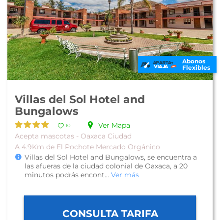
Abonos
Flexibles
Villas del Sol Hotel and
Bungalows
Ver Mapa
10
Acepta mascotas - Oaxaca Ciudad
A 4.9Km de El Pochote Mercado Orgánico
Villas del Sol Hotel and Bungalows, se encuentra a
las afueras de la ciudad colonial de Oaxaca, a 20
minutos podrás encont...
Ver más
CONSULTA TARIFA