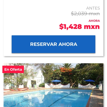
ANTES
$2,039 mxn
AHORA
$1,428 mxn
RESERVAR AHORA
En Oferta