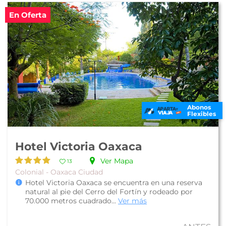
En Oferta
Abonos
Flexibles
Hotel Victoria Oaxaca
Ver Mapa
13
Colonial - Oaxaca Ciudad
Hotel Victoria Oaxaca se encuentra en una reserva
natural al pie del Cerro del Fortín y rodeado por
70.000 metros cuadrado...
Ver más