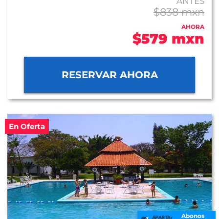
ANTES
$838 mxn
AHORA
$579 mxn
RESERVAR AHORA
En Oferta
Abonos