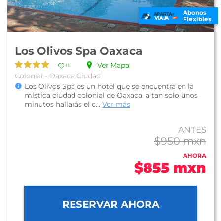
Abonos
Flexibles
Los Olivos Spa Oaxaca
Ver Mapa
11
Colonial - Oaxaca Ciudad
Los Olivos Spa es un hotel que se encuentra en la
mística ciudad colonial de Oaxaca, a tan solo unos
minutos hallarás el c...
Ver más
ANTES
$950 mxn
AHORA
$855 mxn
RESERVAR AHORA