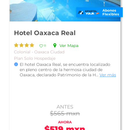
Abonos
Flexibles
Hotel Misión Oaxaca
Ver Mapa
10
Familiar - Oaxaca Ciudad
Plan Desayuno Americano
Hotel Misión Oaxaca, se encuentra ubicado en
la zona norte de la ciudad de Oaxaca, es ideal
para disfrutar de una estancia...
Ver más
ANTES
$591 mxn
AHORA
$561 mxn