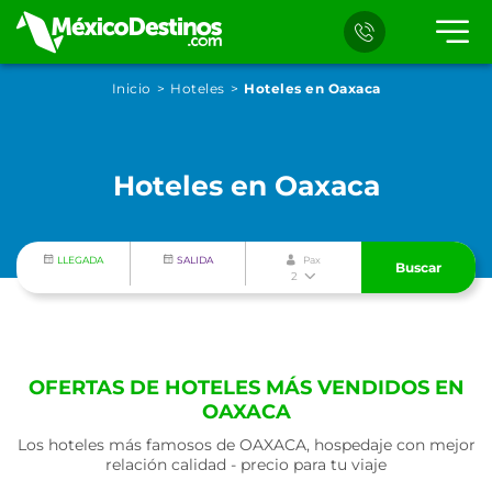
Inicio
Hoteles
Hoteles en Oaxaca
Hoteles en Oaxaca
LLEGADA
SALIDA
Pax
Buscar
2
OFERTAS DE HOTELES MÁS VENDIDOS EN
OAXACA
Los hoteles más famosos de OAXACA, hospedaje con mejor
relación calidad - precio para tu viaje