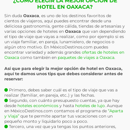
¿CÓMO ELEGIR LA MEJOR OPCIÓN DE
HOTEL EN OAXACA?
Sin duda
Oaxaca
, es uno de los destinos favoritos de
cientos de viajeros, aquí puedes encontrar desde una
deliciosa gastronomía, gente cálida, tiendas de artesanías y
varias opciones de hoteles en
Oaxaca
que van dependiendo
el tipo de viaje que vayas a realizar, como por ejemplo si es
un viaje familiar, en pareja, lunamielero, de negocios o
algún otro motivo. En MéxicoDestinos.com puedes
encontrar variedad y además grandes
ofertas de hoteles en
Oaxaca
como también en
paquetes de viajes a Oaxaca
.
Así que para elegir la mejor opción de hotel en
Oaxaca
,
aquí te damos unos tips que debes considerar antes de
reservar:
Primero, debes saber cuál es el tipo de viaje que vas a
realizar (familiar, en pareja, etc..) y las fechas.
Segundo, con cuánto presupuesto cuentas, ya que hay
desde
hoteles económicos
y hasta
hoteles de lujo
. Aunque
en MéxicoDestinos.com contamos el programa de
“Aparta
y Viaja”
que te permite apartar tus vacaciones con un
pequeño monto y liquidarlo poco a poco.
Tercero, una vez que ya tengas los puntos anteriores,