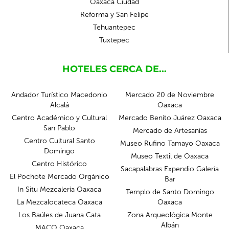
Oaxaca Ciudad
Reforma y San Felipe
Tehuantepec
Tuxtepec
HOTELES CERCA DE...
Andador Turístico Macedonio
Mercado 20 de Noviembre
Alcalá
Oaxaca
Centro Académico y Cultural
Mercado Benito Juárez Oaxaca
San Pablo
Mercado de Artesanías
Centro Cultural Santo
Museo Rufino Tamayo Oaxaca
Domingo
Museo Textil de Oaxaca
Centro Histórico
Sacapalabras Expendio Galería
El Pochote Mercado Orgánico
Bar
In Situ Mezcalería Oaxaca
Templo de Santo Domingo
La Mezcalocateca Oaxaca
Oaxaca
Los Baúles de Juana Cata
Zona Arqueológica Monte
Albán
MACO Oaxaca