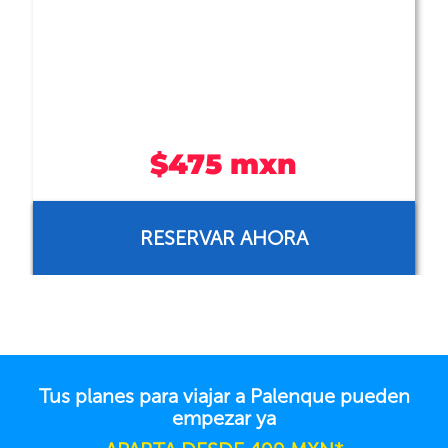
zona hotelera de Palenque, ...
Ver más
$559 mxn
RESERVAR AHORA
Tus planes para viajar a Palenque pueden
empezar ya