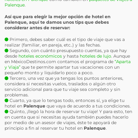
Palenque
.
Así que para elegir la mejor opción de hotel en
Palenque
, aquí te damos unos tips que debes
considerar antes de reservar:
Primero, debes saber cuál es el tipo de viaje que vas a
realizar (familiar, en pareja, etc..) y las fechas.
Segundo, con cuánto presupuesto cuentas, ya que hay
desde
hoteles económicos
y hasta
hoteles de lujo
. Aunque
en MéxicoDestinos.com contamos el programa de
“Aparta
y Viaja”
que te permite apartar tus vacaciones con un
pequeño monto y liquidarlo poco a poco.
Tercero, una vez que ya tengas los puntos anteriores,
considera si necesitas vuelos, traslados o algún otro
servicio adicional para que tu viaje sea completo y sin
problemas.
Cuarto, ya que lo tengas todo, entonces sí, ya elige tu
hotel en
Palenque
que vaya de acuerdo a tus condiciones.
Quinto, ¡llegó la hora de reservar tu viaje! Y para esto, ten
en cuenta que si necesitas ayuda también puedes hacerlo
por medio de un asesor de viajes, éste te apoyará de
principio a fin al reservar tu hotel en
Palenque
.