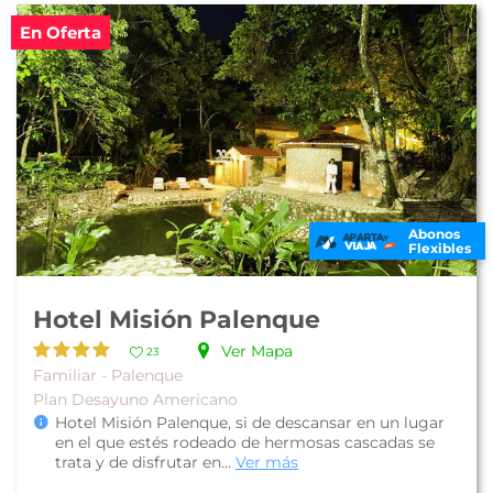
En Oferta
Abonos
Flexibles
Hotel Misión Palenque
Ver Mapa
23
Familiar - Palenque
Plan Desayuno Americano
Hotel Misión Palenque, si de descansar en un lugar
en el que estés rodeado de hermosas cascadas se
trata y de disfrutar en...
Ver más