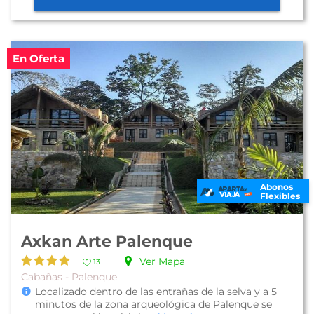
En Oferta
Abonos
Flexibles
Axkan Arte Palenque
Ver Mapa
13
Cabañas - Palenque
Localizado dentro de las entrañas de la selva y a 5
minutos de la zona arqueológica de Palenque se