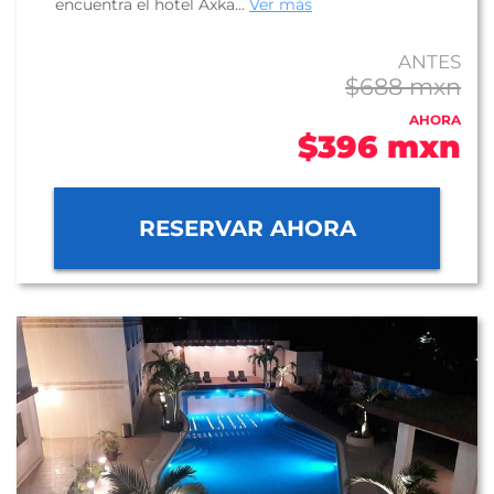
encuentra el hotel Axka...
Ver más
ANTES
$688 mxn
AHORA
$396 mxn
RESERVAR AHORA