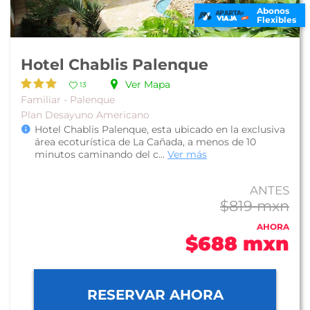
Abonos
Flexibles
Hotel Chablis Palenque
Ver Mapa
13
Familiar - Palenque
Plan Desayuno Americano
Hotel Chablis Palenque, esta ubicado en la exclusiva
área ecoturística de La Cañada, a menos de 10
minutos caminando del c...
Ver más
ANTES
$819 mxn
AHORA
$688 mxn
RESERVAR AHORA