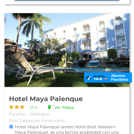
Abonos
Flexibles
Hotel Maya Palenque
Ver Mapa
13
Familiar - Palenque
Plan Desayuno Americano
Hotel Maya Palenque (antes Hotel Best Western
Maya Palenque), es una bonita propiedad con una