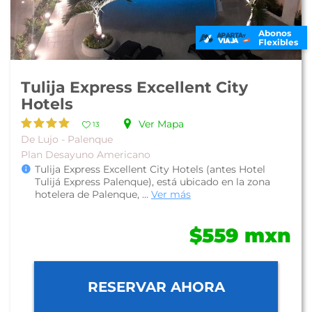
Abonos
Flexibles
Tulija Express Excellent City
Hotels
Ver Mapa
13
De Lujo - Palenque
Plan Desayuno Americano
Tulija Express Excellent City Hotels (antes Hotel
Tulijá Express Palenque), está ubicado en la zona
hotelera de Palenque, ...
Ver más
$559 mxn
RESERVAR AHORA