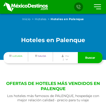
Inicio
Hoteles
Hoteles en Palenque
Hoteles en Palenque
LLEGADA
SALIDA
Pax
Buscar
2
OFERTAS DE HOTELES MÁS VENDIDOS EN
PALENQUE
Los hoteles más famosos de PALENQUE, hospedaje con
mejor relación calidad - precio para tu viaje