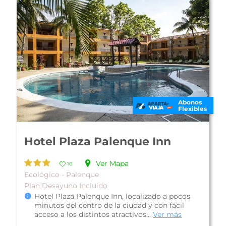
Abonos
Flexibles
Tulija Express Excellent City
Hotels
Ver Mapa
13
De Lujo - Palenque
Plan Desayuno Americano
Tulija Express Excellent City Hotels (antes Hotel
Tulijá Express Palenque), está ubicado en la