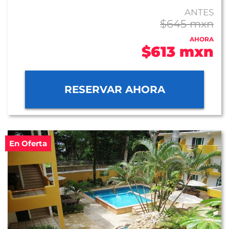
ANTES
$645 mxn
AHORA
$613 mxn
RESERVAR AHORA
En Oferta