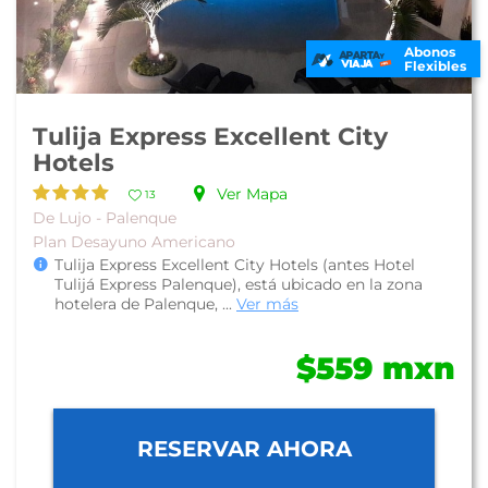
Abonos
Flexibles
Tulija Express Excellent City
Hotels
Ver Mapa
13
De Lujo - Palenque
Plan Desayuno Americano
Tulija Express Excellent City Hotels (antes Hotel
Tulijá Express Palenque), está ubicado en la zona
hotelera de Palenque, ...
Ver más
$559 mxn
RESERVAR AHORA