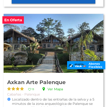
En Oferta
Abonos
Flexibles
Axkan Arte Palenque
Ver Mapa
13
Cabañas - Palenque
Localizado dentro de las entrañas de la selva y a 5
minutos de la zona arqueológica de Palenque se