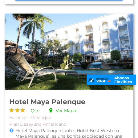
Abonos
Flexibles
Hotel Maya Palenque
Ver Mapa
13
Familiar - Palenque
Plan Desayuno Americano
Hotel Maya Palenque (antes Hotel Best Western
Maya Palenque), es una bonita propiedad con una