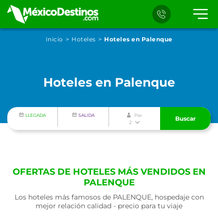
Inicio
Hoteles
Hoteles en Palenque
Hoteles en Palenque
LLEGADA
SALIDA
Pax
Buscar
2
OFERTAS DE HOTELES MÁS VENDIDOS EN
PALENQUE
Los hoteles más famosos de PALENQUE, hospedaje con
mejor relación calidad - precio para tu viaje