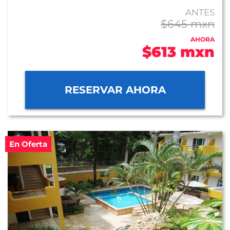
ANTES
$645 mxn
AHORA
$613 mxn
RESERVAR AHORA
En Oferta