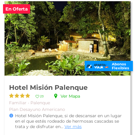
En Oferta
Abonos
Flexibles
Hotel Misión Palenque
Ver Mapa
23
Familiar - Palenque
Plan Desayuno Americano
Hotel Misión Palenque, si de descansar en un lugar
en el que estés rodeado de hermosas cascadas se
trata y de disfrutar en...
Ver más