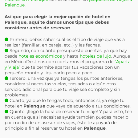
Palenque
.
Así que para elegir la mejor opción de hotel en
Palenque
, aquí te damos unos tips que debes
considerar antes de reservar:
Primero, debes saber cuál es el tipo de viaje que vas a
realizar (familiar, en pareja, etc..) y las fechas.
Segundo, con cuánto presupuesto cuentas, ya que hay
desde
hoteles económicos
y hasta
hoteles de lujo
. Aunque
en MéxicoDestinos.com contamos el programa de
“Aparta
y Viaja”
que te permite apartar tus vacaciones con un
pequeño monto y liquidarlo poco a poco.
Tercero, una vez que ya tengas los puntos anteriores,
considera si necesitas vuelos, traslados o algún otro
servicio adicional para que tu viaje sea completo y sin
problemas.
Cuarto, ya que lo tengas todo, entonces sí, ya elige tu
hotel en
Palenque
que vaya de acuerdo a tus condiciones.
Quinto, ¡llegó la hora de reservar tu viaje! Y para esto, ten
en cuenta que si necesitas ayuda también puedes hacerlo
por medio de un asesor de viajes, éste te apoyará de
principio a fin al reservar tu hotel en
Palenque
.