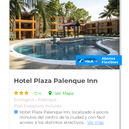
Abonos
Flexibles
Tulija Express Excellent City
Hotels
Ver Mapa
13
De Lujo - Palenque
Plan Desayuno Americano
Tulija Express Excellent City Hotels (antes Hotel
Tulijá Express Palenque), está ubicado en la