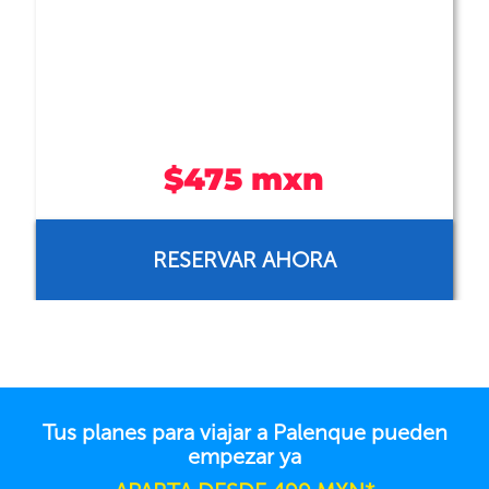
zona hotelera de Palenque, ...
Ver más
$559 mxn
RESERVAR AHORA
Tus planes para viajar a Palenque pueden
empezar ya