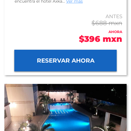
encuentra el hotel Axka...
Ver más
ANTES
$688 mxn
AHORA
$396 mxn
RESERVAR AHORA