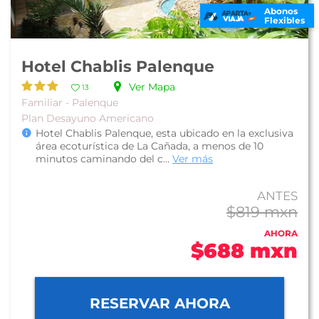
Abonos
Flexibles
Hotel Chablis Palenque
Ver Mapa
13
Familiar - Palenque
Plan Desayuno Americano
Hotel Chablis Palenque, esta ubicado en la exclusiva
área ecoturística de La Cañada, a menos de 10
minutos caminando del c...
Ver más
ANTES
$819 mxn
AHORA
$688 mxn
RESERVAR AHORA