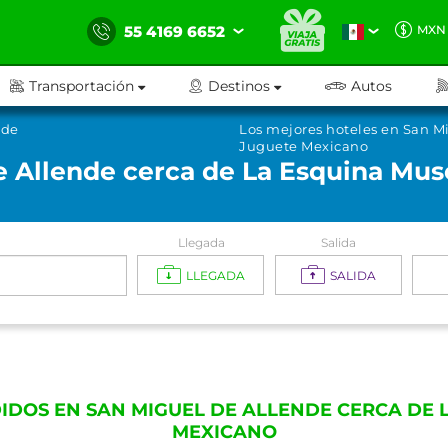
55 4169 6652
MXN
Transportación
Destinos
Autos
nde
Los mejores hoteles en San M
Juguete Mexicano
e Allende cerca de La Esquina Mu
Llegada
Salida
LLEGADA
SALIDA
IDOS EN SAN MIGUEL DE ALLENDE CERCA DE 
MEXICANO