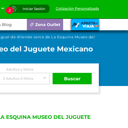
Cotización Personalizada
Iniciar Sesión
3
Blog
Zona Outlet
iguel de Allende cerca de La Esquina Museo del
seo del Juguete Mexicano
Adultos y Niños
Buscar
2 Adultos 0 Niños
LA ESQUINA MUSEO DEL JUGUETE