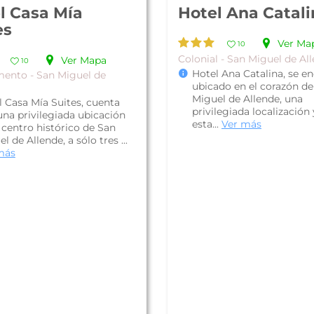
l Casa Mía
Hotel Ana Catali
es
Ver Ma
10
Colonial - San Miguel de Al
Ver Mapa
10
Hotel Ana Catalina, se e
ento - San Miguel de
ubicado en el corazón de
Miguel de Allende, una
l Casa Mía Suites, cuenta
privilegiada localización
una privilegiada ubicación
esta...
Ver más
 centro histórico de San
l de Allende, a sólo tres ...
más