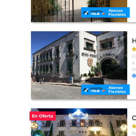
Abonos
Flexibles
H
Co
A
P
Abonos
Flexibles
En Oferta
C
B