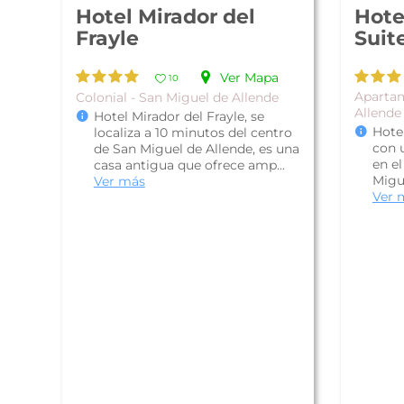
Hotel Mirador del
Hote
Frayle
Suit
Ver Mapa
10
Apartam
Colonial - San Miguel de Allende
Allende
Hotel Mirador del Frayle, se
Hote
localiza a 10 minutos del centro
con 
de San Miguel de Allende, es una
en el
casa antigua que ofrece amp...
Migue
Ver más
Ver 