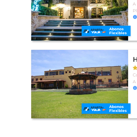
A
P
Abonos
Flexibles
H
Co
A
Abonos
Flexibles