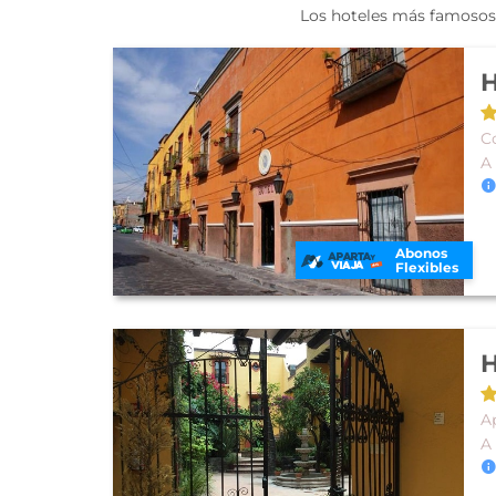
Los hoteles más famosos 
H
Co
A
Abonos
Flexibles
H
A
A