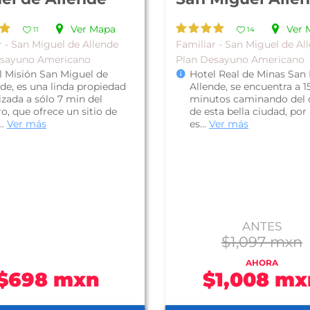
Ver Mapa
Ver 
11
14
r - San Miguel de Allende
Familiar - San Miguel de Al
esayuno Americano
Plan Desayuno Americano
l Misión San Miguel de
Hotel Real de Minas San
de, es una linda propiedad
Allende, se encuentra a 1
izada a sólo 7 min del
minutos caminando del 
o, que ofrece un sitio de
de esta bella ciudad, por
..
Ver más
es...
Ver más
ANTES
$1,097 mxn
AHORA
$698 mxn
$1,008 mx