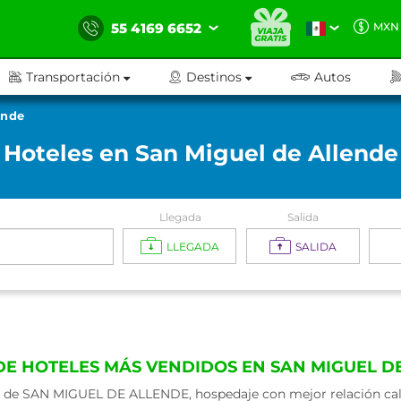
55 4169 6652
MXN
Transportación
Destinos
Autos
ende
Hoteles en San Miguel de Allende
Llegada
Salida
LLEGADA
SALIDA
DE HOTELES MÁS VENDIDOS EN SAN MIGUEL D
de SAN MIGUEL DE ALLENDE, hospedaje con mejor relación calid