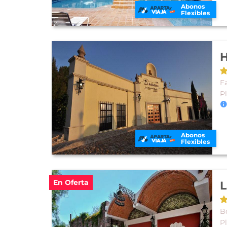
Abonos
Flexibles
H
F
P
Abonos
Flexibles
En Oferta
L
B
P