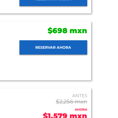
$698 mxn
RESERVAR AHORA
ANTES
$2,256 mxn
AHORA
$1,579 mxn