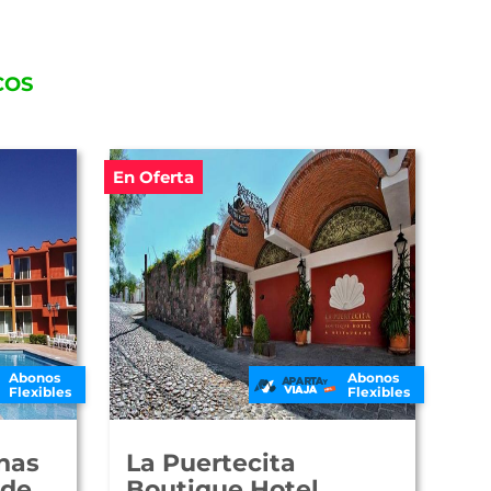
COS
En Oferta
Abonos
Abonos
Flexibles
Flexibles
nas
La Puertecita
nde
Boutique Hotel