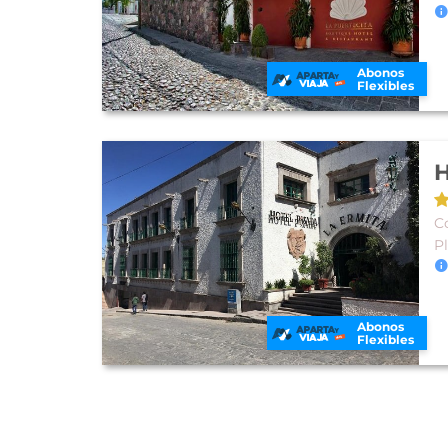
Abonos
Flexibles
H
Co
P
Abonos
Flexibles