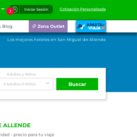
Cotización Personalizada
Iniciar Sesión
3
Blog
Zona Outlet
Los mejores hoteles en San Miguel de Allende
Adultos y Niños
Buscar
2 Adultos 0 Niños
E ALLENDE
ad - precio para tu viaje