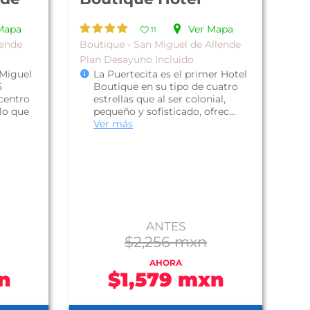
Mapa
Ver Mapa
11
lende
Boutique - San Miguel de Allende
Plan Desayuno Incluido
 Miguel
La Puertecita es el primer Hotel
5
Boutique en su tipo de cuatro
centro
estrellas que al ser colonial,
 lo que
pequeño y sofisticado, ofrec...
Ver más
ANTES
$2,256 mxn
AHORA
n
$1,579 mxn