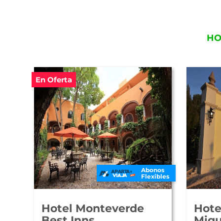
HO
En Oferta
Abonos
Flexibles
Hotel Monteverde
Hote
Best Inns
Migu