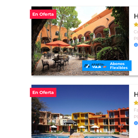
En Oferta
H
Co
P
Abonos
Flexibles
En Oferta
H
F
P