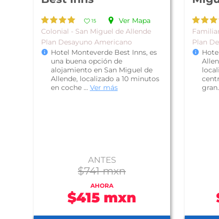
Ver Mapa
15
Colonial - San Miguel de Allende
Familia
Plan Desayuno Americano
Plan D
Hotel Monteverde Best Inns, es
Hote
una buena opción de
Allen
alojamiento en San Miguel de
local
Allende, localizado a 10 minutos
centr
en coche ...
Ver más
gran.
ANTES
$741 mxn
AHORA
$415 mxn