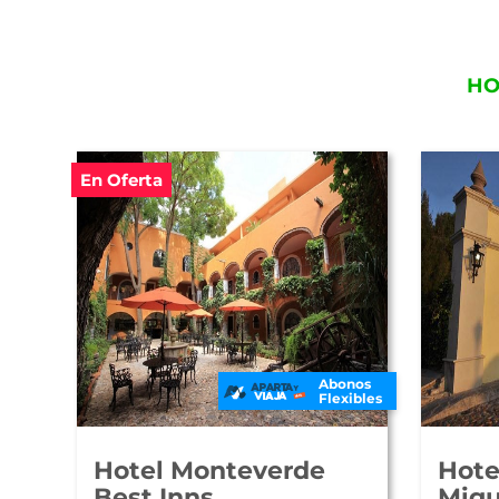
HO
En Oferta
Abonos
Flexibles
Hotel Monteverde
Hote
Best Inns
Migu