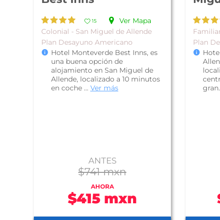
Ver Mapa
15
Colonial - San Miguel de Allende
Familia
Plan Desayuno Americano
Plan D
Hotel Monteverde Best Inns, es
Hote
una buena opción de
Allen
alojamiento en San Miguel de
local
Allende, localizado a 10 minutos
centr
en coche ...
Ver más
gran.
ANTES
$741 mxn
AHORA
$415 mxn