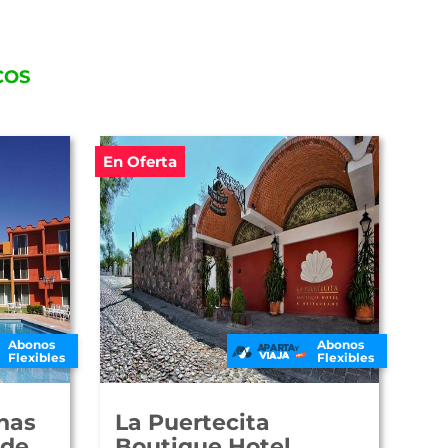
COS
En Oferta
Abonos
Abonos
Flexibles
Flexibles
nas
La Puertecita
nde
Boutique Hotel