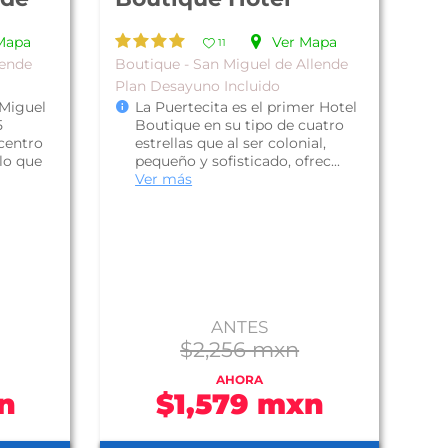
Mapa
Ver Mapa
11
lende
Boutique - San Miguel de Allende
Plan Desayuno Incluido
 Miguel
La Puertecita es el primer Hotel
5
Boutique en su tipo de cuatro
centro
estrellas que al ser colonial,
 lo que
pequeño y sofisticado, ofrec...
Ver más
ANTES
$2,256 mxn
AHORA
n
$1,579 mxn