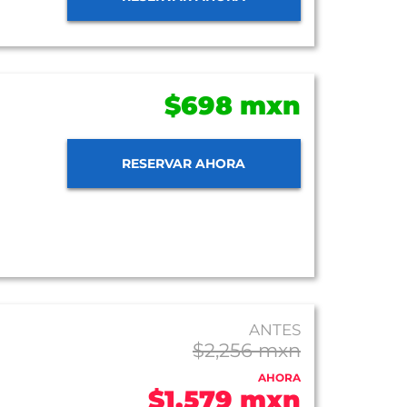
$698 mxn
RESERVAR AHORA
ANTES
$2,256 mxn
AHORA
$1,579 mxn