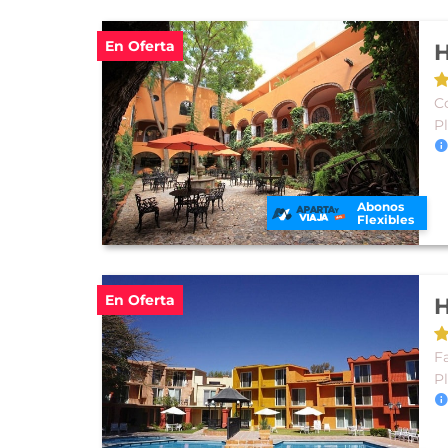
En Oferta
H
Co
P
Abonos
Flexibles
En Oferta
H
F
P