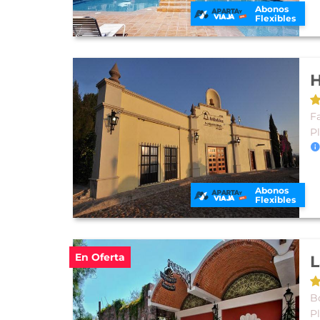
Abonos
Flexibles
H
F
P
Abonos
Flexibles
En Oferta
L
B
P