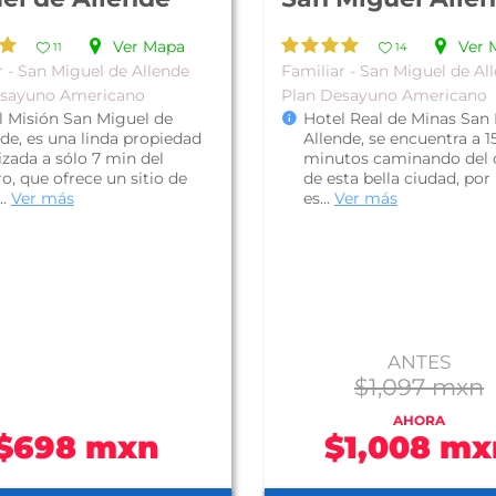
Ver Mapa
Ver 
11
14
r - San Miguel de Allende
Familiar - San Miguel de Al
esayuno Americano
Plan Desayuno Americano
l Misión San Miguel de
Hotel Real de Minas San
de, es una linda propiedad
Allende, se encuentra a 1
izada a sólo 7 min del
minutos caminando del 
o, que ofrece un sitio de
de esta bella ciudad, por
..
Ver más
es...
Ver más
ANTES
$1,097 mxn
AHORA
$698 mxn
$1,008 mx