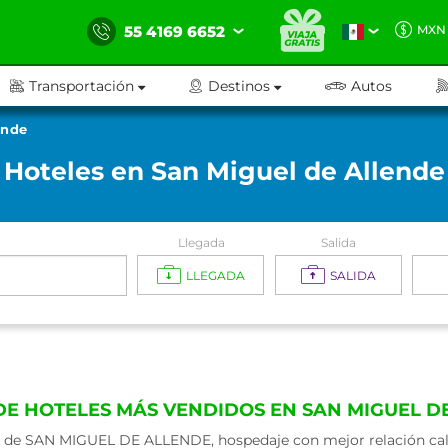
55 4169 6652
MXN
Transportación
Destinos
Autos
ende
Hoteles en San Miguel de Allende
Llegada
Salida
LLEGADA
SALIDA
DE HOTELES MÁS VENDIDOS EN SAN MIGUEL D
de SAN MIGUEL DE ALLENDE, hospedaje con mejor relación calid