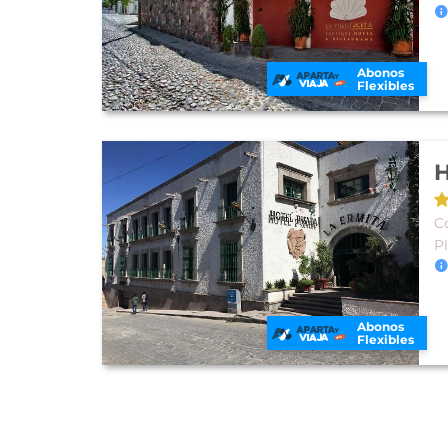
Abonos
Flexibles
H
Co
P
Abonos
Flexibles