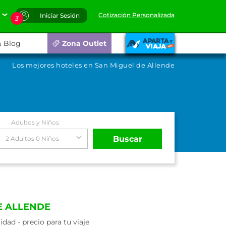
Cotización Personalizada
Iniciar Sesión
3
Blog
Zona Outlet
Los mejores hoteles en San Miguel de Allende
Adultos y Niños
Buscar
2 Adultos 0 Niños
E ALLENDE
ad - precio para tu viaje