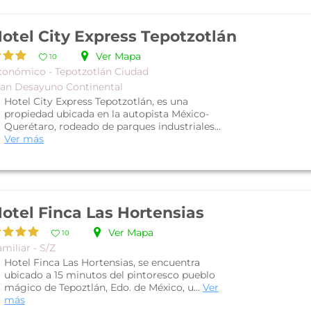
otel City Express Tepotzotlán
Ver Mapa
10
conómico - Tepotzotlán Ciudad
lan Desayuno Continental
Hotel City Express Tepotzotlán, es una
propiedad ubicada en la autopista México-
Querétaro, rodeado de parques industriales...
Ver más
otel Finca Las Hortensias
Ver Mapa
10
miliar - S/Z
Hotel Finca Las Hortensias, se encuentra
ubicado a 15 minutos del pintoresco pueblo
mágico de Tepoztlán, Edo. de México, u...
Ver
más