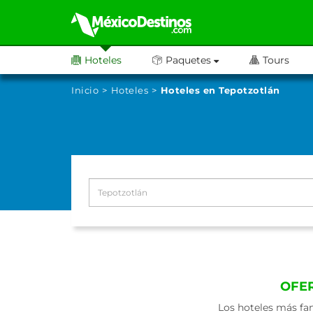
Hoteles
Paquetes
Tours
Inicio
Hoteles
Hoteles en Tepotzotlán
OFE
Los hoteles más fa