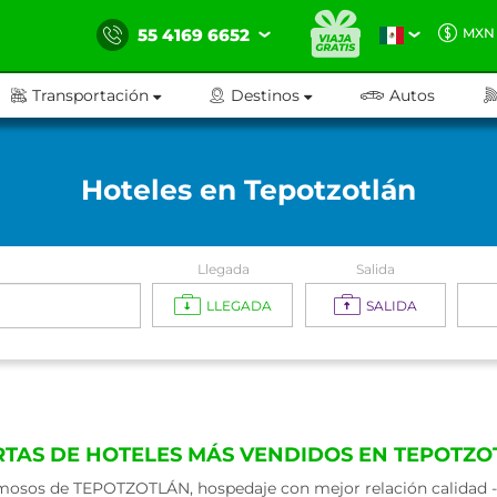
55 4169 6652
MXN
Transportación
Destinos
Autos
Hoteles en Tepotzotlán
Llegada
Salida
LLEGADA
SALIDA
RTAS DE HOTELES MÁS VENDIDOS EN TEPOTZO
mosos de TEPOTZOTLÁN, hospedaje con mejor relación calidad - p