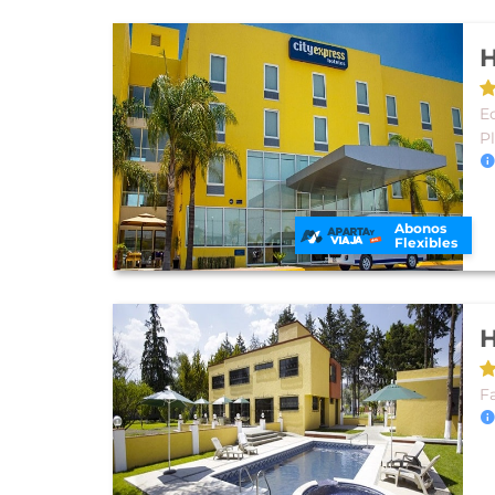
H
E
P
Abonos
Flexibles
H
Fa