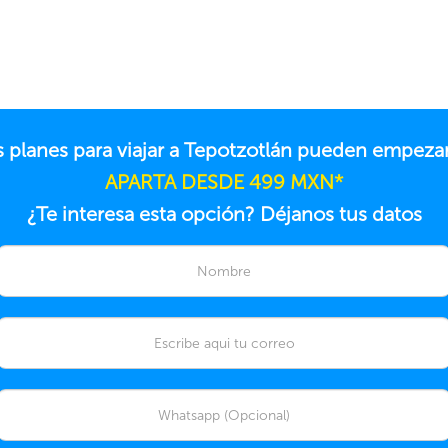
s planes para viajar a Tepotzotlán pueden empezar
APARTA DESDE 499 MXN*
¿Te interesa esta opción? Déjanos tus datos