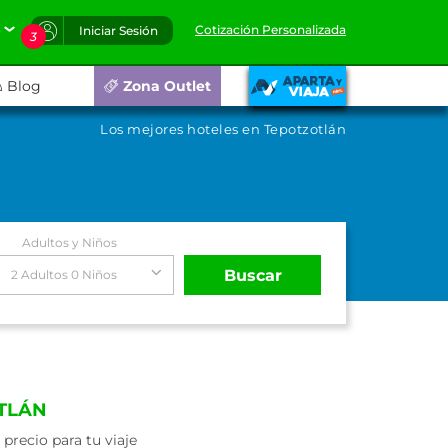
Cotización Personalizada
Iniciar Sesión
3
Blog
Zona Outlet
Los mejores hoteles en Tepotzotlán
Adultos y Niños
Buscar
2 Adultos 0 Niños
TLÁN
recio para tu viaje