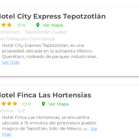
otel City Express Tepotzotlán
Ver Mapa
10
conómico - Tepotzotlán Ciudad
lan Desayuno Continental
Hotel City Express Tepotzotlán, es una
propiedad ubicada en la autopista México-
Querétaro, rodeado de parques industriales...
Ver más
otel Finca Las Hortensias
Ver Mapa
10
miliar - S/Z
Hotel Finca Las Hortensias, se encuentra
ubicado a 15 minutos del pintoresco pueblo
mágico de Tepoztlán, Edo. de México, u...
Ver
más