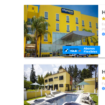
H
E
P
Abonos
Flexibles
H
Fa