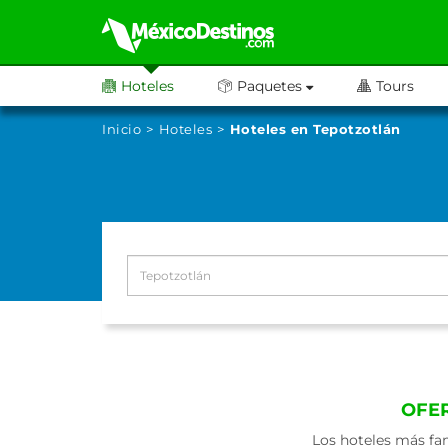
Hoteles
Paquetes
Tours
Inicio
Hoteles
Hoteles en Tepotzotlán
OFE
Los hoteles más fa