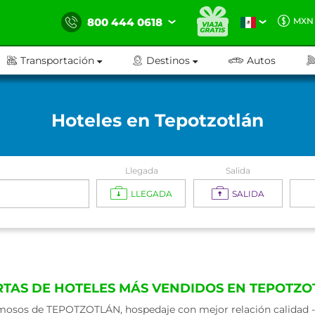
800 444 0618
MXN
Transportación
Destinos
Autos
Hoteles en Tepotzotlán
Llegada
Salida
LLEGADA
SALIDA
RTAS DE HOTELES MÁS VENDIDOS EN TEPOTZO
mosos de TEPOTZOTLÁN, hospedaje con mejor relación calidad - p