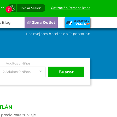
Cotización Personalizada
Iniciar Sesión
3
Blog
Zona Outlet
Los mejores hoteles en Tepotzotlán
Adultos y Niños
Buscar
2 Adultos 0 Niños
TLÁN
recio para tu viaje