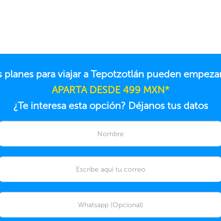
s planes para viajar a Tepotzotlán pueden empezar
APARTA DESDE 499 MXN*
¿Te interesa esta opción? Déjanos tus datos