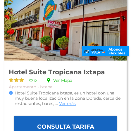
Abonos
Flexibles
Hotel Suite Tropicana Ixtapa
Ver Mapa
10
Apartamento - Ixtapa
Hotel Suite Tropicana Ixtapa, es un hotel con una
muy buena localización en la Zona Dorada, cerca de
restaurantes, bares, ...
Ver más
CONSULTA TARIFA