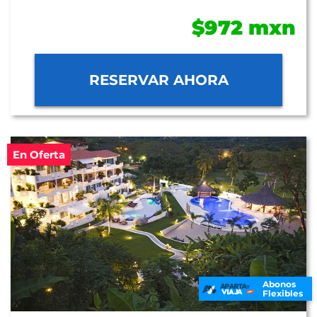
$972 mxn
RESERVAR AHORA
En Oferta
Abonos
Flexibles