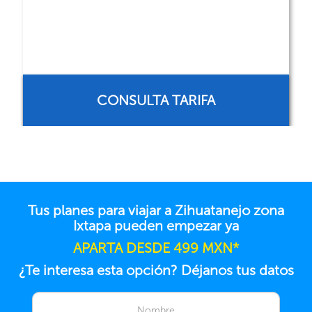
$594 mxn
RESERVAR AHORA
Tus planes para viajar a Zihuatanejo zona
Ixtapa pueden empezar ya
APARTA DESDE 499 MXN*
¿Te interesa esta opción? Déjanos tus datos