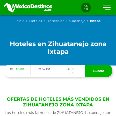
Inicio
Hoteles
Hoteles en Zihuatanejo
Ixtapa
Hoteles en Zihuatanejo zona
Ixtapa
LLEGADA
SALIDA
Pax
Buscar
2
OFERTAS DE HOTELES MÁS VENDIDOS EN
ZIHUATANEJO ZONA IXTAPA
Los hoteles más famosos de ZIHUATANEJO, hospedaje con