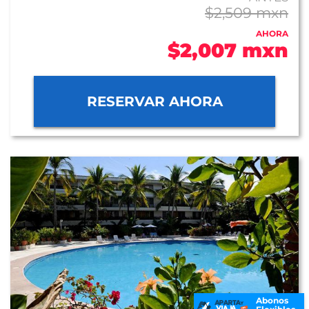
$2,509 mxn
AHORA
$2,007 mxn
RESERVAR AHORA
Abonos