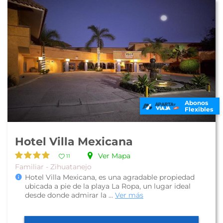
Abonos
Flexibles
Hotel Villa Mexicana
Ver Mapa
11
Familiar - Zihuatanejo
Hotel Villa Mexicana, es una agradable propiedad
ubicada a pie de la playa La Ropa, un lugar ideal
desde donde admirar la ...
Ver más