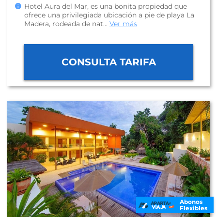
Hotel Aura del Mar, es una bonita propiedad que
ofrece una privilegiada ubicación a pie de playa La
Madera, rodeada de nat...
Ver más
CONSULTA TARIFA
Abonos
Flexibles