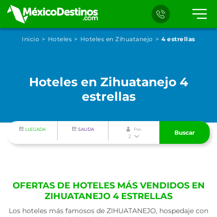
Inicio
Hoteles
Hoteles en Zihuatanejo
4 estrellas
Hoteles en Zihuatanejo 4
estrellas
LLEGADA
SALIDA
Pax
Buscar
2
OFERTAS DE HOTELES MÁS VENDIDOS EN
ZIHUATANEJO 4 ESTRELLAS
Los hoteles más famosos de ZIHUATANEJO, hospedaje con