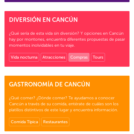
DIVERSIÓN EN CANCÚN
¿Qué sería de esta vida sin diversión? Y opciones en Cancún
hay por montones, encuentra diferentes propuestas de pasar
momentos inolvidables en tu viaje.
Vida nocturna
Atracciones
Compras
Tours
GASTRONOMÍA DE CANCÚN
¿Qué comer? ¿Dónde comer? Te ayudamos a conocer
Cancún a través de su comida, entérate de cuáles son los
platillos distintivos de este lugar y encuentra información.
Comida Típica
Restaurantes