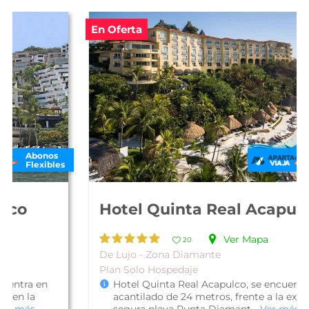
En Oferta
Abonos
Flexibles
Hotel Quinta Real Acapulco
Ver Mapa
20
De Lujo - Zona Diamante
Plan Solo Hospedaje
Hotel Quinta Real Acapulco, se encuentra en un
acantilado de 24 metros, frente a la exclusiva y