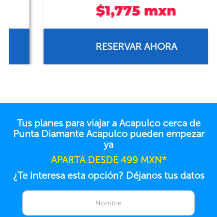
$1,775 mxn
RESERVAR AHORA
Tus planes para viajar a Acapulco cerca de
Punta Diamante Acapulco pueden empezar
ya
APARTA DESDE 499 MXN*
¿Te interesa esta opción? Déjanos tus datos