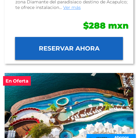
zona Diamante del paradisiaco destino de Acapulco;
te ofrece instalacion...
Ver más
$288 mxn
RESERVAR AHORA
En Oferta
Abonos