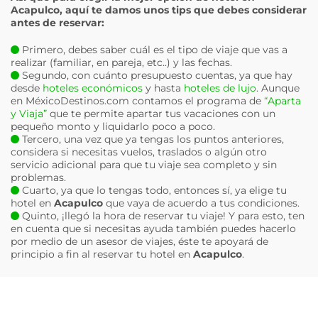
Acapulco
, aquí te damos unos tips que debes considerar
antes de reservar:
Primero, debes saber cuál es el tipo de viaje que vas a
realizar (familiar, en pareja, etc..) y las fechas.
Segundo, con cuánto presupuesto cuentas, ya que hay
desde
hoteles económicos
y hasta
hoteles de lujo
. Aunque
en MéxicoDestinos.com contamos el programa de
“Aparta
y Viaja”
que te permite apartar tus vacaciones con un
pequeño monto y liquidarlo poco a poco.
Tercero, una vez que ya tengas los puntos anteriores,
considera si necesitas vuelos, traslados o algún otro
servicio adicional para que tu viaje sea completo y sin
problemas.
Cuarto, ya que lo tengas todo, entonces sí, ya elige tu
hotel en
Acapulco
que vaya de acuerdo a tus condiciones.
Quinto, ¡llegó la hora de reservar tu viaje! Y para esto, ten
en cuenta que si necesitas ayuda también puedes hacerlo
por medio de un asesor de viajes, éste te apoyará de
principio a fin al reservar tu hotel en
Acapulco
.