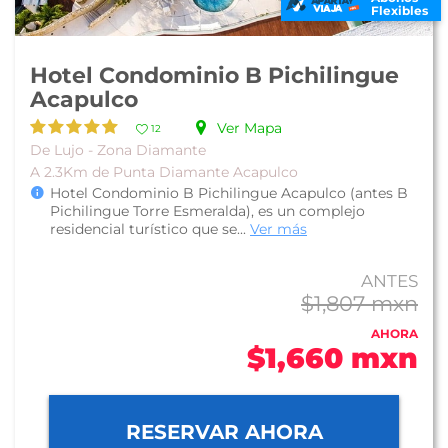
Flexibles
Hotel Condominio B Pichilingue
Acapulco
Ver Mapa
12
De Lujo - Zona Diamante
A 2.3Km de Punta Diamante Acapulco
Hotel Condominio B Pichilingue Acapulco (antes B
Pichilingue Torre Esmeralda), es un complejo
residencial turístico que se...
Ver más
ANTES
$1,807 mxn
AHORA
$1,660 mxn
RESERVAR AHORA