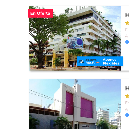
En Oferta
H
F
A
Abonos
Flexibles
H
E
A