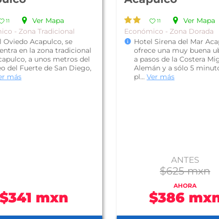
Ver Mapa
Ver Mapa
11
11
co - Zona Tradicional
Económico - Zona Dorada
l Oviedo Acapulco, se
Hotel Sirena del Mar Aca
ntra en la zona tradicional
ofrece una muy buena u
capulco, a unos metros del
a pasos de la Costera Mi
o del Fuerte de San Diego,
Alemán y a sólo 5 minut
er más
pl...
Ver más
ANTES
$625 mxn
AHORA
$341 mxn
$386 mx