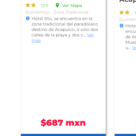
Ver Mapa
11
Económico - Zona Tradicional
Hotel Itto, se encuentra en la
Económi
zona tradicional del paradisíaco
Hote
destino de Acapulco, a sólo dos
encue
calles de la playa y dos c...
Ver
de A
más
Muse
u...
V
$687 mxn