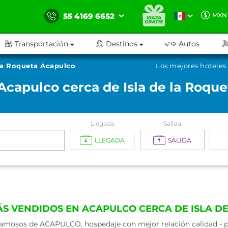
55 4169 6652
MXN
Transportación
Destinos
Autos
 la Roqueta Acapulco
Los mejores hoteles
Acapulco cerca de Isla de la Roqu
Llegada
Salida
LLEGADA
SALIDA
ÁS VENDIDOS EN ACAPULCO CERCA DE ISLA D
amosos de ACAPULCO, hospedaje con mejor relación calidad - pr