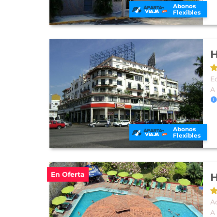
Abonos
Flexibles
H
E
A
Abonos
Flexibles
En Oferta
H
A
A