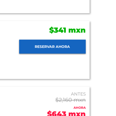
$341 mxn
RESERVAR AHORA
ANTES
$2,160 mxn
AHORA
$643 mxn