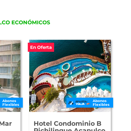
ULCO ECONÓMICOS
En Oferta
Abonos
Abonos
Flexibles
Flexibles
 Mar
Hotel Condominio B
Pichilingue Acapulco