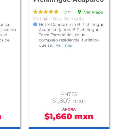
Ver Mapa
12
De Lujo - Zona Diamante
pulco,
Hotel Condominio B Pichilingue
bicación
Acapulco (antes B Pichilingue
guel
Torre Esmeralda), es un
os de
complejo residencial turístico
que se...
Ver más
ANTES
$1,807 mxn
AHORA
n
$1,660 mxn