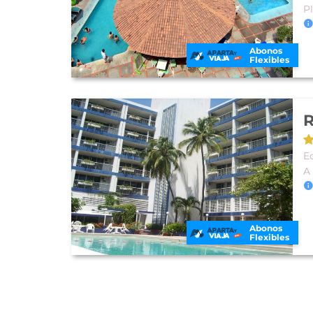
P
Abonos
Flexibles
R
E
A
Abonos
Flexibles