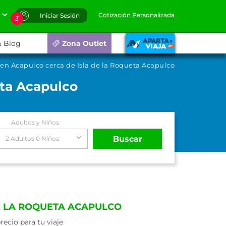
Cotización Personalizada
Iniciar Sesión
3
Blog
Zona Outlet
 en Acapulco cerca de Isla de la Roqueta Acapulco
eta Acapulco
Adultos y Niños
Buscar
2 Adultos 0 Niños
E LA ROQUETA ACAPULCO
ecio para tu viaje