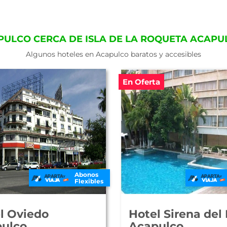
PULCO CERCA DE ISLA DE LA ROQUETA ACAP
Algunos hoteles en Acapulco baratos y accesibles
En Oferta
Abonos
Flexibles
l Oviedo
Hotel Sirena del
ulco
Acapulco