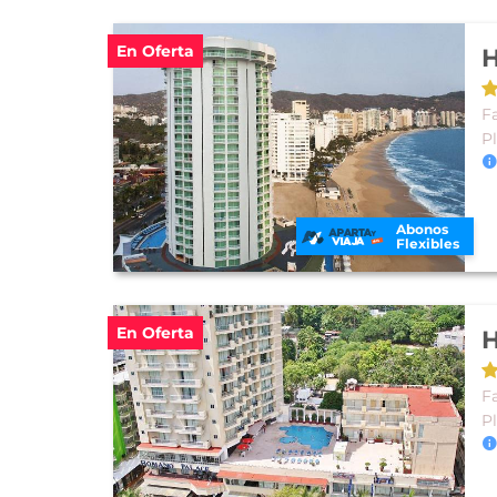
En Oferta
H
F
P
Abonos
Flexibles
En Oferta
H
F
P