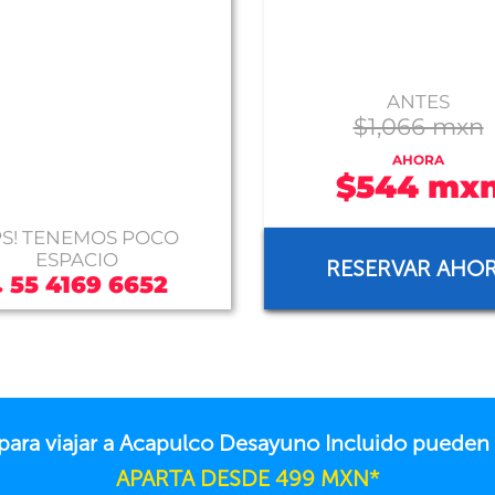
ANTES
$1,066 mxn
AHORA
$544 mx
S! TENEMOS POCO
ESPACIO
RESERVAR AHO
55 4169 6652
 para viajar a Acapulco Desayuno Incluido pueden
APARTA DESDE 499 MXN*