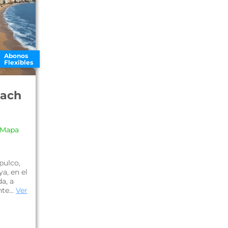
Abonos
Flexibles
each
 Mapa
pulco,
ya, en el
a, a
te...
Ver