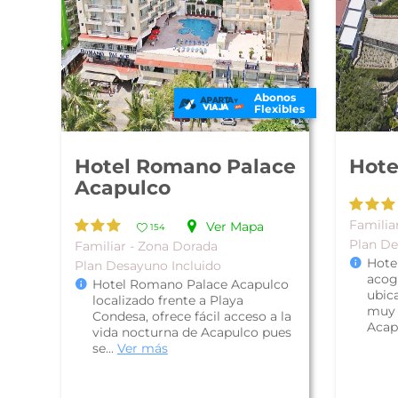
Abonos
Flexibles
Hotel Romano Palace
Hote
Acapulco
Familiar
Ver Mapa
154
Plan De
Familiar - Zona Dorada
Hotel
Plan Desayuno Incluido
acog
Hotel Romano Palace Acapulco
ubica
localizado frente a Playa
muy 
Condesa, ofrece fácil acceso a la
Acapu
vida nocturna de Acapulco pues
se...
Ver más