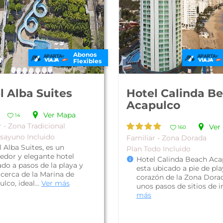
Abonos
Flexibles
l Alba Suites
Hotel Calinda B
Acapulco
Ver Mapa
14
 - Zona Tradicional
Ver
160
sayuno Incluido
Familiar - Zona Dorada
 Alba Suites, es un
Plan Todo Incluido
edor y elegante hotel
Hotel Calinda Beach Aca
do a pasos de la playa y
esta ubicado a pie de pla
cerca de la Marina de
corazón de la Zona Dorad
lco, ideal...
Ver más
unos pasos de sitios de in
más