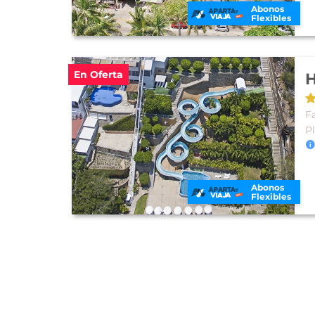
Abonos
Flexibles
En Oferta
H
Fa
P
Abonos
Flexibles