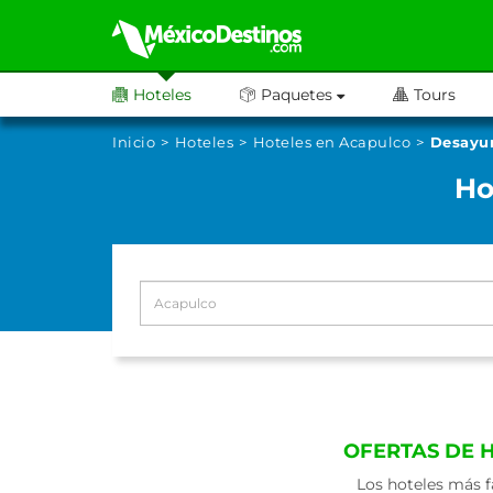
Hoteles
Paquetes
Tours
Inicio
Hoteles
Hoteles en Acapulco
Desayun
Ho
OFERTAS DE 
Los hoteles más f