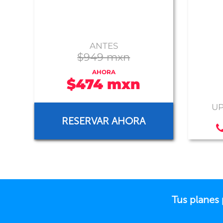
ANTES
$949 mxn
AHORA
$474 mxn
UP
RESERVAR AHORA
Tus planes