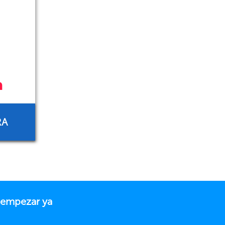
n
RA
 empezar ya