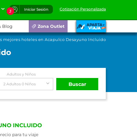
Cotización Personalizada
Iniciar Sesión
3
Blog
Zona Outlet
s mejores hoteles en Acapulco Desayuno Incluido
ido
Adultos y Niños
Buscar
2 Adultos 0 Niños
UNO INCLUIDO
ecio para tu viaje