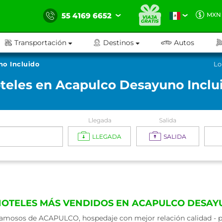
55 4169 6652
MXN
Transportación
Destinos
Autos
o Incluido
Lo
teles en Acapulco Desayuno Inclu
Llegada
Salida
LLEGADA
SALIDA
HOTELES MÁS VENDIDOS EN ACAPULCO DESAY
amosos de ACAPULCO, hospedaje con mejor relación calidad - pr