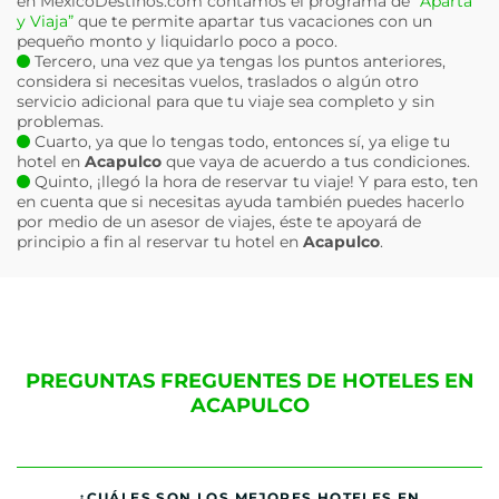
en MéxicoDestinos.com contamos el programa de
“Aparta
y Viaja”
que te permite apartar tus vacaciones con un
pequeño monto y liquidarlo poco a poco.
Tercero, una vez que ya tengas los puntos anteriores,
considera si necesitas vuelos, traslados o algún otro
servicio adicional para que tu viaje sea completo y sin
problemas.
Cuarto, ya que lo tengas todo, entonces sí, ya elige tu
hotel en
Acapulco
que vaya de acuerdo a tus condiciones.
Quinto, ¡llegó la hora de reservar tu viaje! Y para esto, ten
en cuenta que si necesitas ayuda también puedes hacerlo
por medio de un asesor de viajes, éste te apoyará de
principio a fin al reservar tu hotel en
Acapulco
.
PREGUNTAS FREGUENTES DE HOTELES EN
ACAPULCO
¿CUÁLES SON LOS MEJORES HOTELES EN