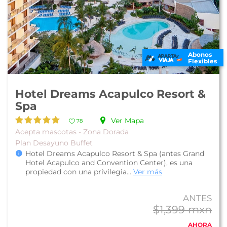
Abonos
Flexibles
Hotel Dreams Acapulco Resort &
Spa
Ver Mapa
78
Acepta mascotas - Zona Dorada
Plan Desayuno Buffet
Hotel Dreams Acapulco Resort & Spa (antes Grand
Hotel Acapulco and Convention Center), es una
propiedad con una privilegia...
Ver más
ANTES
$1,399 mxn
AHORA