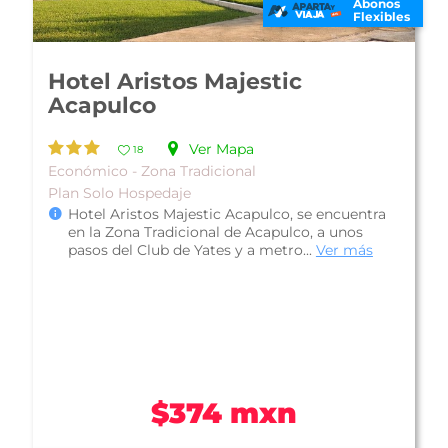
Abonos
Flexibles
Maralisa Hotel and Beach
Club
Ver Mapa
20
Económico - Zona Dorada
Plan Solo Hospedaje
Maralisa Hotel and Beach Club, es una atractiva
opción para alojarte en Acapulco ya que se
encuentra en la Zona Dorada, ce...
Ver más
$400 mxn