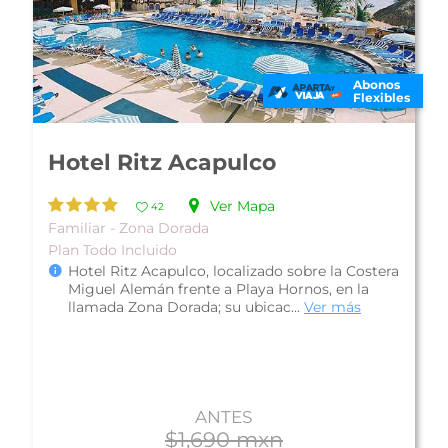
Abonos
Flexibles
Hotel Park Royal Acapulco
Ver Mapa
26
De Lujo - Zona Diamante
Plan Todo Incluido
El Hotel Park Royal Acapulco se encuentra en
Playa del Secreto, una playa exclusiva en la
bahía de Acapulco; por su ubicac...
Ver más
ANTES
$2,810 mxn