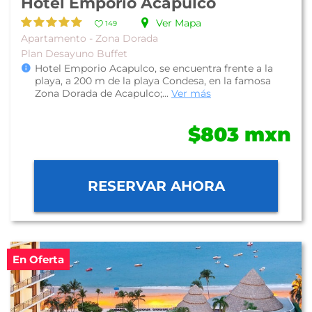
Hotel Emporio Acapulco
Ver Mapa
149
Apartamento - Zona Dorada
Plan Desayuno Buffet
Hotel Emporio Acapulco, se encuentra frente a la
playa, a 200 m de la playa Condesa, en la famosa
Zona Dorada de Acapulco;...
Ver más
$803 mxn
RESERVAR AHORA
En Oferta