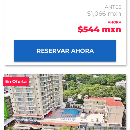
ANTES
$1,066 mxn
AHORA
$544 mxn
RESERVAR AHORA
En Oferta