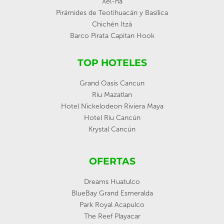
Xel-ha
Pirámides de Teotihuacán y Basílica
Chichén Itzá
Barco Pirata Capitan Hook
TOP HOTELES
Grand Oasis Cancun
Riu Mazatlan
Hotel Nickelodeon Riviera Maya
Hotel Riu Cancún
Krystal Cancún
OFERTAS
Dreams Huatulco
BlueBay Grand Esmeralda
Park Royal Acapulco
The Reef Playacar