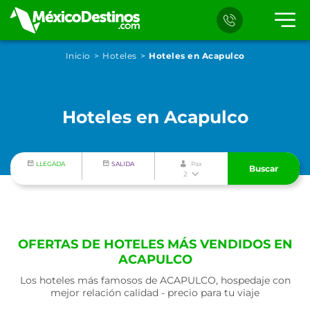
Inicio
Hoteles
Hoteles en Acapulco
Hoteles en Acapulco
LLEGADA
SALIDA
Pax
Buscar
2
OFERTAS DE HOTELES MÁS VENDIDOS EN
ACAPULCO
Los hoteles más famosos de ACAPULCO, hospedaje con
mejor relación calidad - precio para tu viaje