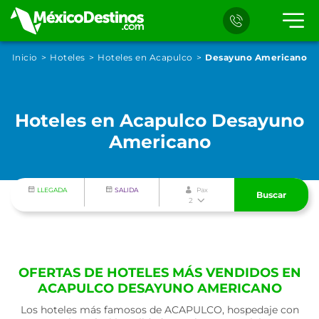
Inicio
Hoteles
Hoteles en Acapulco
Desayuno Americano
Hoteles en Acapulco Desayuno
Americano
LLEGADA
SALIDA
Pax
Buscar
2
OFERTAS DE HOTELES MÁS VENDIDOS EN
ACAPULCO DESAYUNO AMERICANO
Los hoteles más famosos de ACAPULCO, hospedaje con