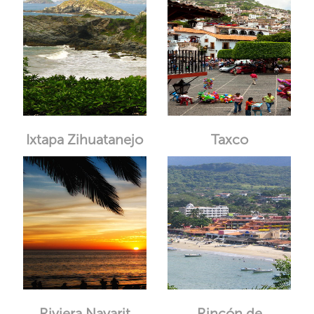
Ixtapa Zihuatanejo
Taxco
Riviera Nayarit
Rincón de