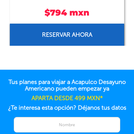
$794 mxn
RESERVAR AHORA
Tus planes para viajar a Acapulco Desayuno
Americano pueden empezar ya
APARTA DESDE 499 MXN*
¿Te interesa esta opción? Déjanos tus datos