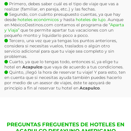
Primero, debes saber cuál es el tipo de viaje que vas a
realizar (familiar, en pareja, etc..) y las fechas.
Segundo, con cuánto presupuesto cuentas, ya que hay
desde
hoteles económicos
y hasta
hoteles de lujo
. Aunque
en MéxicoDestinos.com contamos el programa de
“Aparta
y Viaja”
que te permite apartar tus vacaciones con un
pequeño monto y liquidarlo poco a poco.
Tercero, una vez que ya tengas los puntos anteriores,
considera si necesitas vuelos, traslados o algún otro
servicio adicional para que tu viaje sea completo y sin
problemas.
Cuarto, ya que lo tengas todo, entonces sí, ya elige tu
hotel en
Acapulco
que vaya de acuerdo a tus condiciones.
Quinto, ¡llegó la hora de reservar tu viaje! Y para esto, ten
en cuenta que si necesitas ayuda también puedes hacerlo
por medio de un asesor de viajes, éste te apoyará de
principio a fin al reservar tu hotel en
Acapulco
.
PREGUNTAS FREGUENTES DE HOTELES EN