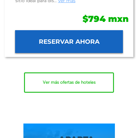
sitio ideal para dis...
Ver más
$794 mxn
RESERVAR AHORA
Ver más ofertas de hoteles