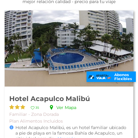
mejor relación calidad - precio para tu viaje
Abonos
Flexibles
Hotel Acapulco Malibú
Ver Mapa
35
Familiar - Zona Dorada
Plan Alimentos Incluidos
Hotel Acapulco Malibú, es un hotel familiar ubicado
a pie de playa en la famosa Bahía de Acapulco, un