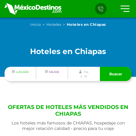
Inicio
Hoteles
Hoteles en Chiapas
Hoteles en Chiapas
LLEGADA
SALIDA
Pax
Buscar
2
OFERTAS DE HOTELES MÁS VENDIDOS EN
CHIAPAS
Los hoteles más famosos de CHIAPAS, hospedaje con
mejor relación calidad - precio para tu viaje