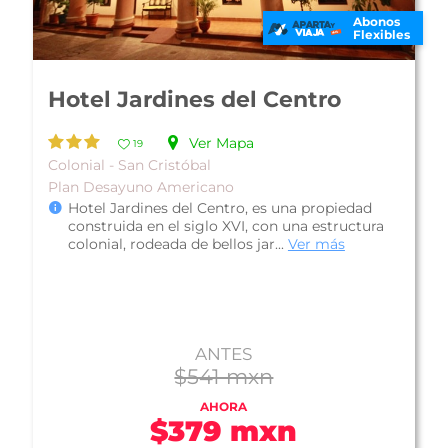
Abonos
Flexibles
Hotel Hacienda San Francisco
Ver Mapa
10
Familiar - Chiapa de Corzo
Plan Solo Hospedaje
Hotel Hacienda San Francisco ubicado en
Chiapa de Corzo a tan sólo unos minutos del
centro de este poblado. Esta moderna p...
Ver
más
$390 mxn