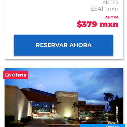
ANTES
$541 mxn
AHORA
$379 mxn
RESERVAR AHORA
En Oferta
Abonos