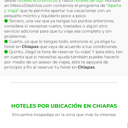
desde
hoteles económicos
y hasta
hoteles de lujo
. Aunque
en MéxicoDestinos.com contamos el programa de
“Aparta
y Viaja”
que te permite apartar tus vacaciones con un
pequeño monto y liquidarlo poco a poco.
Tercero, una vez que ya tengas los puntos anteriores,
considera si necesitas vuelos, traslados o algún otro
servicio adicional para que tu viaje sea completo y sin
problemas.
Cuarto, ya que lo tengas todo, entonces sí, ya elige tu
hotel en
Chiapas
que vaya de acuerdo a tus condiciones.
Quinto, ¡llegó la hora de reservar tu viaje! Y para esto, ten
en cuenta que si necesitas ayuda también puedes hacerlo
por medio de un asesor de viajes, éste te apoyará de
principio a fin al reservar tu hotel en
Chiapas
.
HOTELES POR UBICACIÓN EN CHIAPAS
Encuentra hospedaje en la zona que más te interese