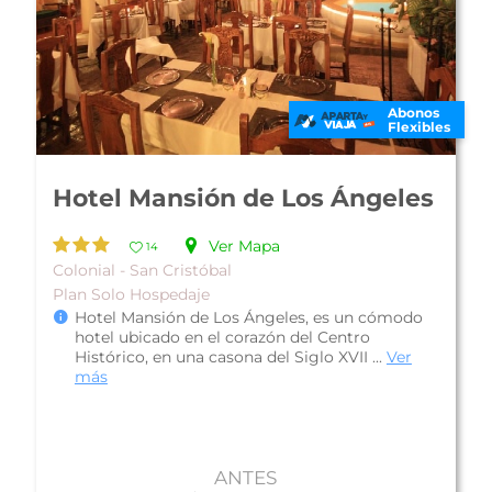
Abonos
Flexibles
Hotel Chan Kah Resort and
Maya Spa
Ver Mapa
10
Ecológico - Palenque
Plan Solo Hospedaje
Hotel Chan Kah Resort and Maya Spa, te invita
a conocer sus instalaciones con más de 20
hectáreas de selva, donde habitan ...
Ver más
ANTES