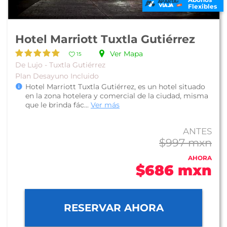
Flexibles
Hotel Marriott Tuxtla Gutiérrez
Ver Mapa
15
De Lujo - Tuxtla Gutiérrez
Plan Desayuno Incluido
Hotel Marriott Tuxtla Gutiérrez, es un hotel situado
en la zona hotelera y comercial de la ciudad, misma
que le brinda fác...
Ver más
ANTES
$997 mxn
AHORA
$686 mxn
RESERVAR AHORA