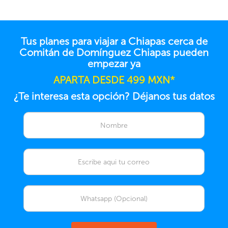
Tus planes para viajar a Chiapas cerca de
Comitán de Domínguez Chiapas pueden
empezar ya
APARTA DESDE 499 MXN*
¿Te interesa esta opción? Déjanos tus datos