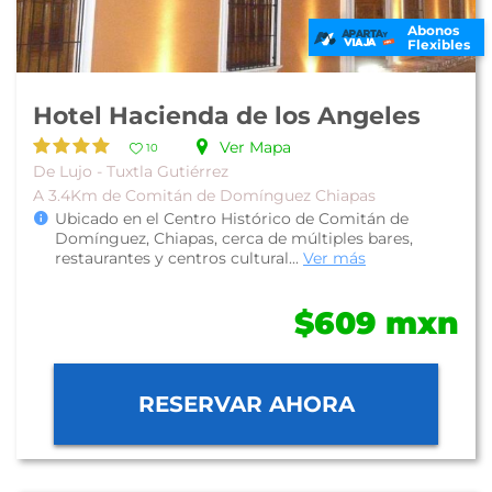
Abonos
Flexibles
Hotel Hacienda de los Angeles
Ver Mapa
10
De Lujo - Tuxtla Gutiérrez
A 3.4Km de Comitán de Domínguez Chiapas
Ubicado en el Centro Histórico de Comitán de
Domínguez, Chiapas, cerca de múltiples bares,
restaurantes y centros cultural...
Ver más
$609 mxn
RESERVAR AHORA