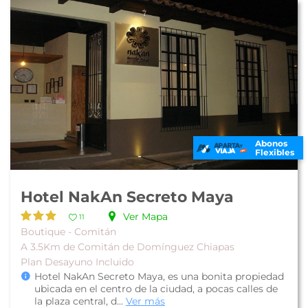
Abonos
Flexibles
Hotel NakAn Secreto Maya
Ver Mapa
11
Boutique - Comitán
A 3.5Km de Comitán de Domínguez Chiapas
Plan Desayuno Incluido
Hotel NakAn Secreto Maya, es una bonita propiedad
ubicada en el centro de la ciudad, a pocas calles de
la plaza central, d...
Ver más