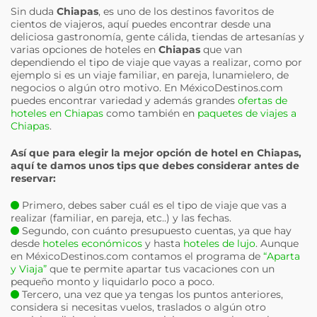
Sin duda
Chiapas
, es uno de los destinos favoritos de
cientos de viajeros, aquí puedes encontrar desde una
deliciosa gastronomía, gente cálida, tiendas de artesanías y
varias opciones de hoteles en
Chiapas
que van
dependiendo el tipo de viaje que vayas a realizar, como por
ejemplo si es un viaje familiar, en pareja, lunamielero, de
negocios o algún otro motivo. En MéxicoDestinos.com
puedes encontrar variedad y además grandes
ofertas de
hoteles en Chiapas
como también en
paquetes de viajes a
Chiapas
.
Así que para elegir la mejor opción de hotel en
Chiapas
,
aquí te damos unos tips que debes considerar antes de
reservar:
Primero, debes saber cuál es el tipo de viaje que vas a
realizar (familiar, en pareja, etc..) y las fechas.
Segundo, con cuánto presupuesto cuentas, ya que hay
desde
hoteles económicos
y hasta
hoteles de lujo
. Aunque
en MéxicoDestinos.com contamos el programa de
“Aparta
y Viaja”
que te permite apartar tus vacaciones con un
pequeño monto y liquidarlo poco a poco.
Tercero, una vez que ya tengas los puntos anteriores,
considera si necesitas vuelos, traslados o algún otro