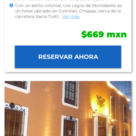
Con un estilo colonial, Los Lagos de Montebello es
un hotel ubicado en Comitán, Chiapas, cerca de la
carretera hacia Tuxtl...
Ver más
$669 mxn
RESERVAR AHORA