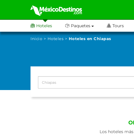
Hoteles
Paquetes
Tours
Inicio
Hoteles
Hoteles en Chiapas
O
Los hoteles más 