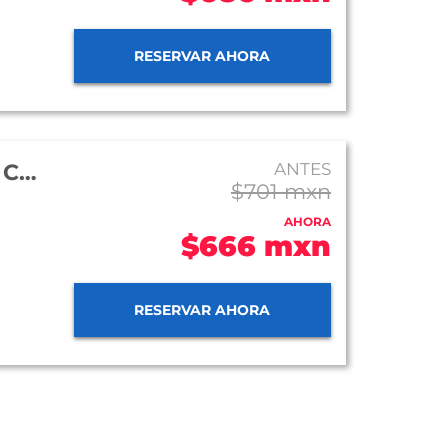
RESERVAR AHORA
Hotel Misión Grand San Cristóbal de Las Casas
ANTES
$701 mxn
AHORA
$666 mxn
RESERVAR AHORA