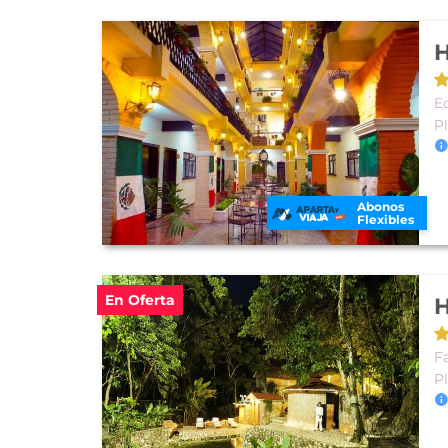
H
E
P
Abonos
Flexibles
En Oferta
H
F
P