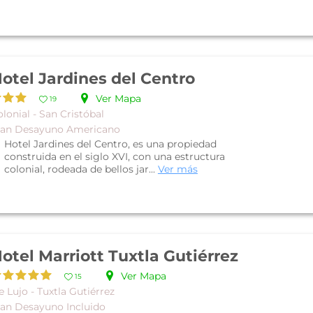
otel Jardines del Centro
Ver Mapa
19
lonial - San Cristóbal
lan Desayuno Americano
Hotel Jardines del Centro, es una propiedad
construida en el siglo XVI, con una estructura
colonial, rodeada de bellos jar...
Ver más
otel Marriott Tuxtla Gutiérrez
Ver Mapa
15
 Lujo - Tuxtla Gutiérrez
lan Desayuno Incluido