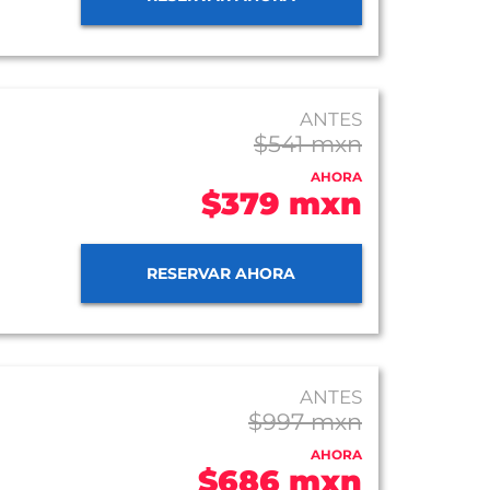
ANTES
$541 mxn
AHORA
$379 mxn
RESERVAR AHORA
ANTES
$997 mxn
AHORA
$686 mxn