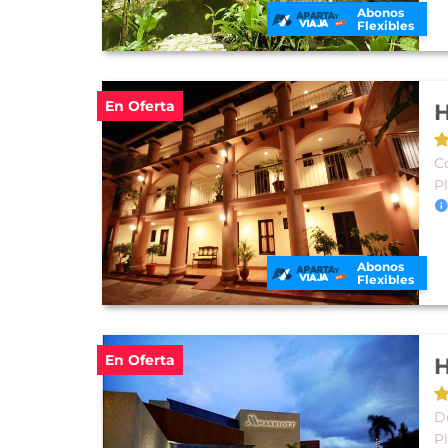
Abonos
Flexibles
En Oferta
H
Co
P
Abonos
Flexibles
En Oferta
H
De
P