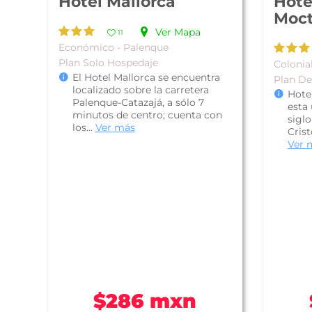
Hotel Mallorca
Hote
Moc
Ver Mapa
11
Económico - Palenque
Plan Solo Hospedaje
Colonial
El Hotel Mallorca se encuentra
Plan D
localizado sobre la carretera
Hote
Palenque-Catazajá, a sólo 7
esta
minutos de centro; cuenta con
siglo
los...
Ver más
Crist
Ver 
$286 mxn