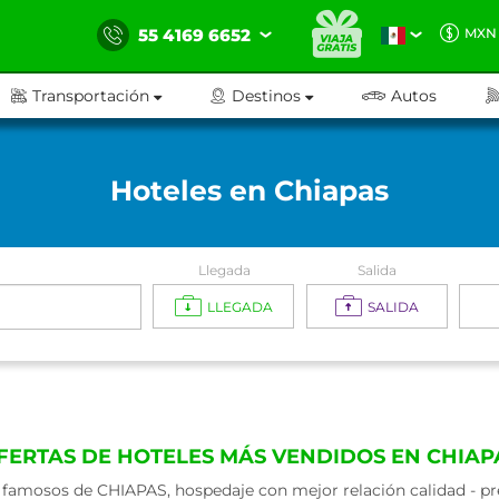
55 4169 6652
MXN
Transportación
Destinos
Autos
Hoteles en Chiapas
Llegada
Salida
LLEGADA
SALIDA
FERTAS DE HOTELES MÁS VENDIDOS EN CHIAP
famosos de CHIAPAS, hospedaje con mejor relación calidad - pre