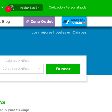
Cotización Personalizada
Iniciar Sesión
3
Blog
Zona Outlet
Los mejores hoteles en Chiapas
Adultos y Niños
Buscar
2 Adultos 0 Niños
AS
cio para tu viaje