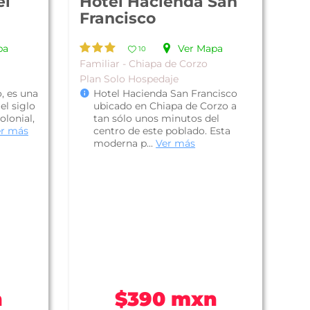
el
Hotel Hacienda San
Francisco
pa
Ver Mapa
10
Familiar - Chiapa de Corzo
Plan Solo Hospedaje
, es una
Hotel Hacienda San Francisco
el siglo
ubicado en Chiapa de Corzo a
olonial,
tan sólo unos minutos del
er más
centro de este poblado. Esta
moderna p...
Ver más
n
$390 mxn