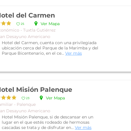
otel del Carmen
Ver Mapa
25
conómico - Tuxtla Gutiérrez
lan Desayuno Americano
Hotel del Carmen, cuenta con una privilegiada
ubicación cerca del Parque de la Marimba y del
Parque Bicentenario, en el ce...
Ver más
otel Misión Palenque
Ver Mapa
23
amiliar - Palenque
lan Desayuno Americano
Hotel Misión Palenque, si de descansar en un
lugar en el que estés rodeado de hermosas
cascadas se trata y de disfrutar en...
Ver más