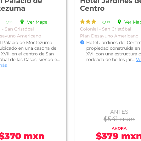
l Palacio de
Hotel Jardines d
tezuma
Centro
Ver Mapa
Ver Ma
13
19
 - San Cristóbal
Colonial - San Cristóbal
esayuno Americano
Plan Desayuno Americano
l Palacio de Moctezuma
Hotel Jardines del Centro
 ubicado en una casona del
propiedad construida en 
 XVII, en el centro de San
XVI, con una estructura c
óbal de las Casas, siendo e...
rodeada de bellos jar...
V
más
ANTES
$541 mxn
AHORA
$370 mxn
$379 mx