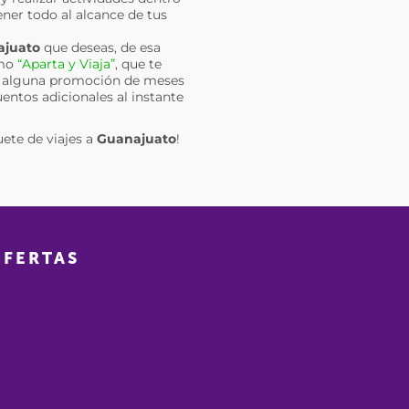
ener todo al alcance de tus
juato
que deseas, de esa
omo
“Aparta y Viaja”
, que te
ir alguna promoción de meses
uentos adicionales al instante
uete de viajes a
Guanajuato
!
OFERTAS