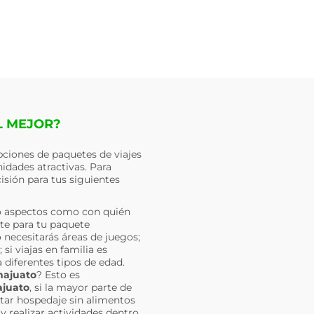
L MEJOR?
ciones de paquetes de viajes
idades atractivas. Para
isión para tus siguientes
o aspectos como con quién
nte para tu paquete
 necesitarás áreas de juegos;
si viajas en familia es
 diferentes tipos de edad.
ajuato
? Esto es
juato
, si la mayor parte de
atar hospedaje sin alimentos
y realizar actividades dentro