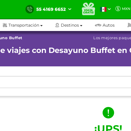
55 4169 6652
MXN
Transportación
Destinos
Autos
uno Buffet
Los mejores paque
e viajes con Desayuno Buffet en
¡UPS!