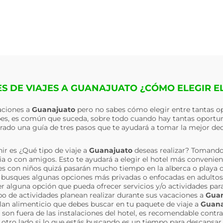
S DE VIAJES A GUANAJUATO ¿CÓMO ELEGIR E
caciones a
Guanajuato
pero no sabes cómo elegir entre tantas op
pes, es común que suceda, sobre todo cuando hay tantas oportun
rado una guía de tres pasos que te ayudará a tomar la mejor dec
ir es ¿Qué tipo de viaje a
Guanajuato
deseas realizar? Tomand
milia o con amigos. Esto te ayudará a elegir el hotel más convenie
i es con niños quizá pasarán mucho tiempo en la alberca o playa o
e busques algunas opciones más privadas o enfocadas en adultos; 
 alguna opción que pueda ofrecer servicios y/o actividades para
 de actividades planean realizar durante sus vacaciones a
Guan
plan alimenticio que debes buscar en tu paquete de viaje a
Guana
n son fuera de las instalaciones del hotel, es recomendable contr
otro lado si lo que estás buscando es un tiempo para descansar 