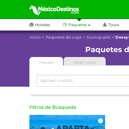
Hoteles
Paquetes
Tours
Inicio
Paquetes de viaje
Guanajuato
Desay
Paquetes d
Paquete
Hotel + Vuelo
Filtros de Búsqueda