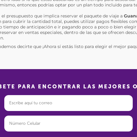
el mismo, entonces podrías optar por un plan todo incluido para t
a el presupuesto que implica reservar el paquete de viaje a
Guana
para cubrir la cantidad total, puedes utilizar pagos flexibles c
o tiempo de anticipación e ir pagando poco a poco o bien eleg
 reservar en ventas especiales, dentro de las que se ofrecen desc
n.
odemos decirte que ¡Ahora sí estás listo para elegir el mejor paq
BETE PARA ENCONTRAR LAS MEJORES 