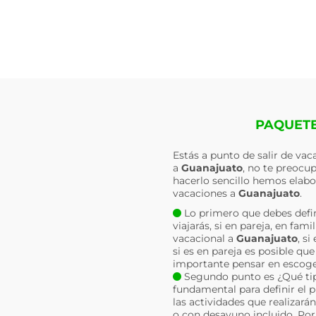
PAQUETE
Estás a punto de salir de va
a
Guanajuato
, no te preocu
hacerlo sencillo hemos elabo
vacaciones a
Guanajuato
.
Lo primero que debes defin
viajarás, si en pareja, en fa
vacacional a
Guanajuato
, s
si es en pareja es posible qu
importante pensar en escoger
Segundo punto es ¿Qué tipo
fundamental para definir el 
las actividades que realizará
o con desayuno incluido. Por 