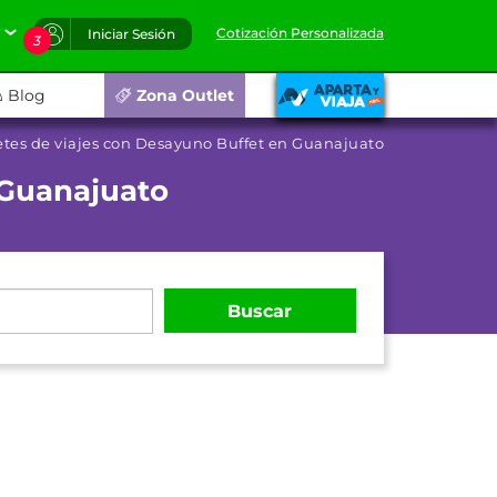
Cotización Personalizada
Iniciar Sesión
3
Blog
Zona Outlet
tes de viajes con Desayuno Buffet en Guanajuato
 Guanajuato
Buscar