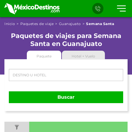
Inicio
Paquetes de viaje
Guanajuato
Semana Santa
Paquetes de viajes para Semana
Santa en Guanajuato
Paquete
Hotel + Vuelo
Buscar