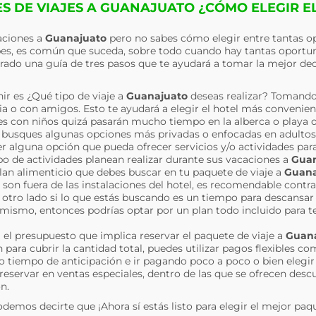
S DE VIAJES A GUANAJUATO ¿CÓMO ELEGIR E
caciones a
Guanajuato
pero no sabes cómo elegir entre tantas op
pes, es común que suceda, sobre todo cuando hay tantas oportun
rado una guía de tres pasos que te ayudará a tomar la mejor dec
ir es ¿Qué tipo de viaje a
Guanajuato
deseas realizar? Tomand
milia o con amigos. Esto te ayudará a elegir el hotel más convenie
i es con niños quizá pasarán mucho tiempo en la alberca o playa o
e busques algunas opciones más privadas o enfocadas en adultos; 
 alguna opción que pueda ofrecer servicios y/o actividades para
 de actividades planean realizar durante sus vacaciones a
Guan
plan alimenticio que debes buscar en tu paquete de viaje a
Guana
n son fuera de las instalaciones del hotel, es recomendable contr
otro lado si lo que estás buscando es un tiempo para descansar 
el mismo, entonces podrías optar por un plan todo incluido para t
a el presupuesto que implica reservar el paquete de viaje a
Guana
para cubrir la cantidad total, puedes utilizar pagos flexibles c
o tiempo de anticipación e ir pagando poco a poco o bien eleg
 reservar en ventas especiales, dentro de las que se ofrecen desc
n.
odemos decirte que ¡Ahora sí estás listo para elegir el mejor paq