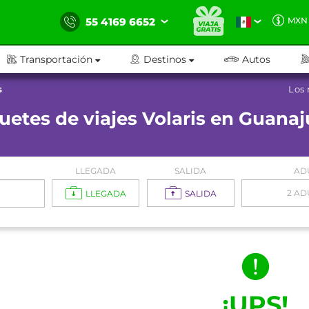
55 4169 6652
MXN
Transportación
Destinos
Autos
s
Los 
uetes de viajes Volaris en Guanaj
LLEGADA
SALIDA
AD
2 AD
LLEGADA
SALIDA
¡UPS!