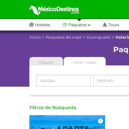
Hoteles
Paquetes
Tours
Inicio
Paquetes de viaje
Guanajuato
Volari
Paq
Paquete
Hotel + Vuelo
Filtros de Búsqueda