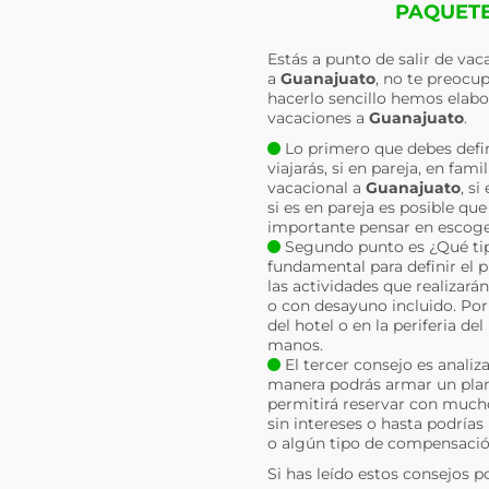
PAQUETE
Estás a punto de salir de va
a
Guanajuato
, no te preocu
hacerlo sencillo hemos elabo
vacaciones a
Guanajuato
.
Lo primero que debes defin
viajarás, si en pareja, en fa
vacacional a
Guanajuato
, s
si es en pareja es posible qu
importante pensar en escoger
Segundo punto es ¿Qué tipo
fundamental para definir el 
las actividades que realizará
o con desayuno incluido. Por 
del hotel o en la periferia d
manos.
El tercer consejo es analiz
manera podrás armar un plan 
permitirá reservar con much
sin intereses o hasta podrías
o algún tipo de compensació
Si has leído estos consejos p