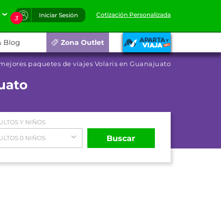
Cotización Personalizada
Iniciar Sesión
3
Blog
Zona Outlet
mejores paquetes de viajes Volaris en Guanajuato
uato
ULTOS Y NIÑOS
Buscar
ULTOS 0 NIÑOS