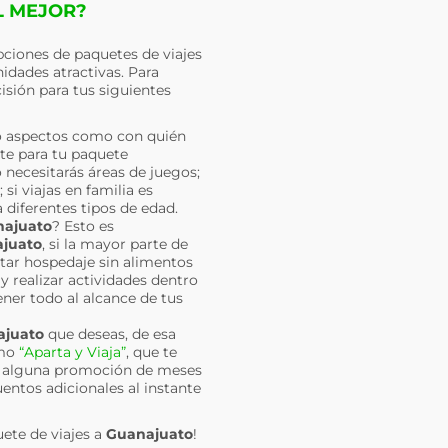
L MEJOR?
ciones de paquetes de viajes
idades atractivas. Para
isión para tus siguientes
o aspectos como con quién
nte para tu paquete
 necesitarás áreas de juegos;
si viajas en familia es
 diferentes tipos de edad.
ajuato
? Esto es
juato
, si la mayor parte de
atar hospedaje sin alimentos
y realizar actividades dentro
ener todo al alcance de tus
juato
que deseas, de esa
omo
“Aparta y Viaja”
, que te
ir alguna promoción de meses
uentos adicionales al instante
uete de viajes a
Guanajuato
!