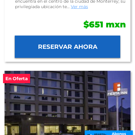
encuentra en el centro de la ciudad de Monterrey; su
privilegiada ubicación te...
Ver más
$651 mxn
RESERVAR AHORA
En Oferta
Abonos