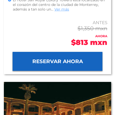
El hotel Safi Royal Luxury Towers esta localizado en
el corazón del centro de la ciudad de Monterrey,
además a tan solo un...
Ver más
ANTES
$1,350 mxn
AHORA
$813 mxn
RESERVAR AHORA