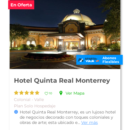
En Oferta
Abonos
Flexibles
Hotel Quinta Real Monterrey
Ver Mapa
10
Colonial - Valle
Plan Solo Hospedaje
Hotel Quinta Real Monterrey, es un lujoso hotel
de negocios decorado con toques coloniales y
obras de arte; esta ubicado e...
Ver más