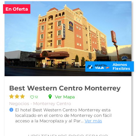
En Oferta
Abonos
Flexibles
Best Western Centro Monterrey
Ver Mapa
12
Negocios - Monterrey Centro
El hotel Best Western Centro Monterrey esta
localizado en el centro de Monterrey con fácil
acceso a la Macroplaza y al Par...
Ver más