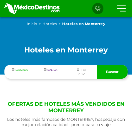
Inicio
Hoteles
Hoteles en Monterrey
Hoteles en Monterrey
LLEGADA
SALIDA
Pax
Buscar
2
OFERTAS DE HOTELES MÁS VENDIDOS EN
MONTERREY
Los hoteles más famosos de MONTERREY, hospedaje con
mejor relación calidad - precio para tu viaje