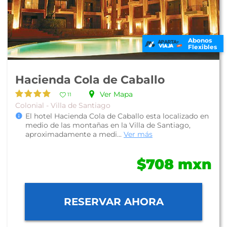
Abonos
Flexibles
Hacienda Cola de Caballo
Ver Mapa
11
Colonial - Villa de Santiago
El hotel Hacienda Cola de Caballo esta localizado en
medio de las montañas en la Villa de Santiago,
aproximadamente a medi...
Ver más
$708 mxn
RESERVAR AHORA