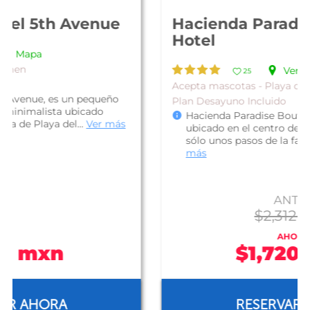
Hacienda Paradise Boutique
Hotel
Ver Mapa
25
Acepta mascotas - Playa del Carmen
Plan Desayuno Incluido
Hacienda Paradise Boutique Hotel, está
ubicado en el centro de Playa del Carmen, a
sólo unos pasos de la famosa Quinta Ave...
Ver
más
ANTES
$2,312 mxn
AHORA
$1,720 mxn
RESERVAR AHORA