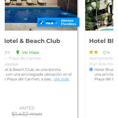
Abonos
Flexibles
Hotel Blue Palms
Ver Mapa
10
Apartamento - Playa del Carmen
Plan Solo Hospedaje
Hotel Blue Palms, es una bonita propiedad con
una privilegiada ubicación en el centro de
Playa del Carmen; a solo una call...
Ver más
ANTES
$2,320 mxn