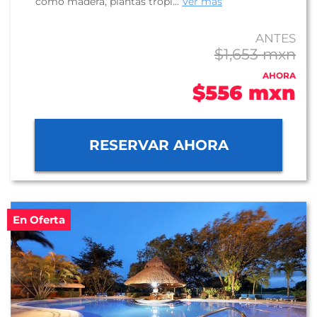
como madera, plantas tropi...
Ver más
ANTES
$1,653 mxn
AHORA
$556 mxn
RESERVAR AHORA
En Oferta