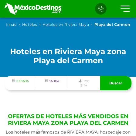
Inicio
Hoteles
Hoteles en Riviera Maya
Playa del Carmen
Hoteles en Riviera Maya zona
Playa del Carmen
LLEGADA
SALIDA
Pax
Buscar
2
OFERTAS DE HOTELES MÁS VENDIDOS EN
RIVIERA MAYA ZONA PLAYA DEL CARMEN
Los hoteles más famosos de RIVIERA MAYA, hospedaje con