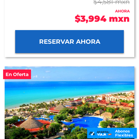
$4,581 mxn
AHORA
$3,994 mxn
RESERVAR AHORA
En Oferta
Abonos
Flexibles