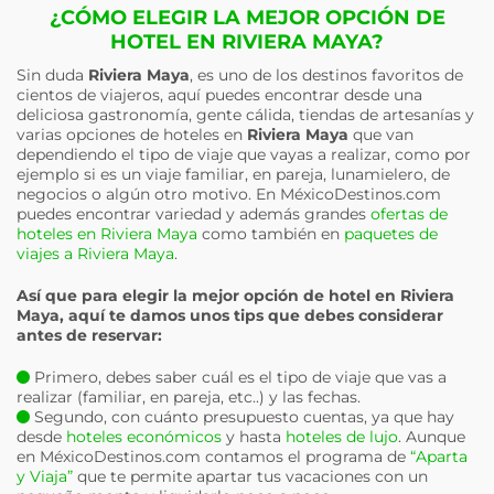
¿CÓMO ELEGIR LA MEJOR OPCIÓN DE
HOTEL EN RIVIERA MAYA?
Sin duda
Riviera Maya
, es uno de los destinos favoritos de
cientos de viajeros, aquí puedes encontrar desde una
deliciosa gastronomía, gente cálida, tiendas de artesanías y
varias opciones de hoteles en
Riviera Maya
que van
dependiendo el tipo de viaje que vayas a realizar, como por
ejemplo si es un viaje familiar, en pareja, lunamielero, de
negocios o algún otro motivo. En MéxicoDestinos.com
puedes encontrar variedad y además grandes
ofertas de
hoteles en Riviera Maya
como también en
paquetes de
viajes a Riviera Maya
.
Así que para elegir la mejor opción de hotel en
Riviera
Maya
, aquí te damos unos tips que debes considerar
antes de reservar:
Primero, debes saber cuál es el tipo de viaje que vas a
realizar (familiar, en pareja, etc..) y las fechas.
Segundo, con cuánto presupuesto cuentas, ya que hay
desde
hoteles económicos
y hasta
hoteles de lujo
. Aunque
en MéxicoDestinos.com contamos el programa de
“Aparta
y Viaja”
que te permite apartar tus vacaciones con un