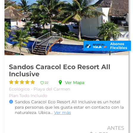
Abonos
Flexibles
Sandos Caracol Eco Resort All
Inclusive
Ver Mapa
22
Ecológico - Playa del Carmen
Plan Todo Incluido
Sandos Caracol Eco Resort All Inclusive es un hotel
para personas que les gusta estar en contacto con la
naturaleza. Ubica...
Ver más
ANTES