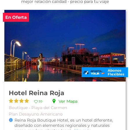
mejor relación calidad - precio para tu viaje
En Oferta
Abonos
Flexibles
Hotel Reina Roja
Ver Mapa
30
Boutique - Playa del Carmen
Plan Desayuno Americano
Reina Roja Boutique Hotel, es un hotel diferente,
diseñado con elementos regionales y naturales