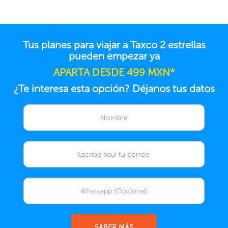
Tus planes para viajar a Taxco 2 estrellas
pueden empezar ya
APARTA DESDE 499 MXN*
¿Te interesa esta opción? Déjanos tus datos
SABER MÁS