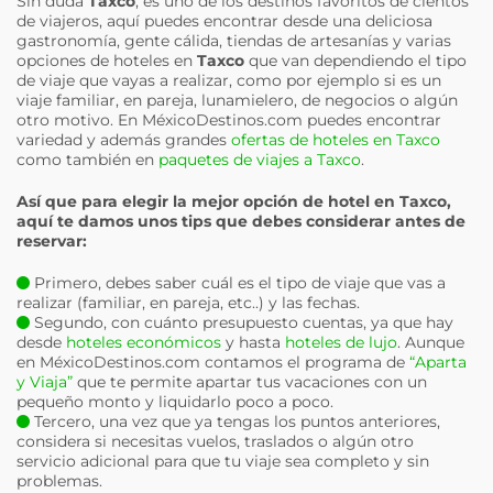
Sin duda
Taxco
, es uno de los destinos favoritos de cientos
de viajeros, aquí puedes encontrar desde una deliciosa
gastronomía, gente cálida, tiendas de artesanías y varias
opciones de hoteles en
Taxco
que van dependiendo el tipo
de viaje que vayas a realizar, como por ejemplo si es un
viaje familiar, en pareja, lunamielero, de negocios o algún
otro motivo. En MéxicoDestinos.com puedes encontrar
variedad y además grandes
ofertas de hoteles en Taxco
como también en
paquetes de viajes a Taxco
.
Así que para elegir la mejor opción de hotel en
Taxco
,
aquí te damos unos tips que debes considerar antes de
reservar:
Primero, debes saber cuál es el tipo de viaje que vas a
realizar (familiar, en pareja, etc..) y las fechas.
Segundo, con cuánto presupuesto cuentas, ya que hay
desde
hoteles económicos
y hasta
hoteles de lujo
. Aunque
en MéxicoDestinos.com contamos el programa de
“Aparta
y Viaja”
que te permite apartar tus vacaciones con un
pequeño monto y liquidarlo poco a poco.
Tercero, una vez que ya tengas los puntos anteriores,
considera si necesitas vuelos, traslados o algún otro
servicio adicional para que tu viaje sea completo y sin
problemas.