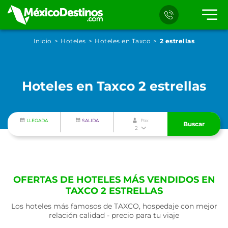
Inicio
Hoteles
Hoteles en Taxco
2 estrellas
Hoteles en Taxco 2 estrellas
LLEGADA
SALIDA
Pax
Buscar
2
OFERTAS DE HOTELES MÁS VENDIDOS EN
TAXCO 2 ESTRELLAS
Los hoteles más famosos de TAXCO, hospedaje con mejor
relación calidad - precio para tu viaje