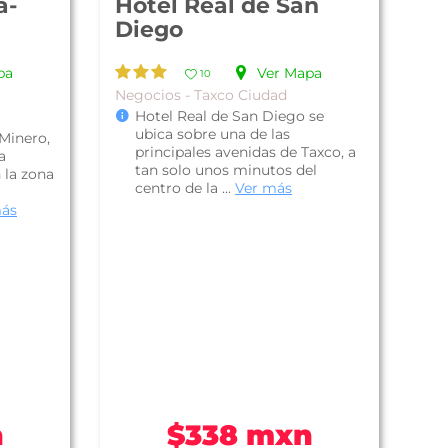
a-
Hotel Real de San
Diego
pa
Ver Mapa
10
Negocios - Taxco Ciudad
Hotel Real de San Diego se
ubica sobre una de las
Minero,
principales avenidas de Taxco, a
a
tan solo unos minutos del
 la zona
centro de la ...
Ver más
más
n
$338 mxn