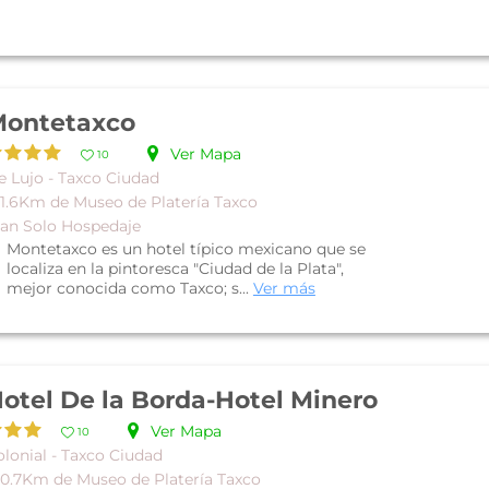
ontetaxco
Ver Mapa
10
e Lujo - Taxco Ciudad
 1.6Km de Museo de Platería Taxco
lan Solo Hospedaje
Montetaxco es un hotel típico mexicano que se
localiza en la pintoresca "Ciudad de la Plata",
mejor conocida como Taxco; s...
Ver más
otel De la Borda-Hotel Minero
Ver Mapa
10
olonial - Taxco Ciudad
 0.7Km de Museo de Platería Taxco