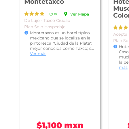
Montetaxco
Hote
Mus
Ver Mapa
Colo
10
De Lujo - Taxco Ciudad
Plan Solo Hospedaje
Montetaxco es un hotel típico
Acepta 
mexicano que se localiza en la
Plan So
pintoresca "Ciudad de la Plata",
Hote
mejor conocida como Taxco; s...
Caso
Ver más
much
la pe
más
$1,100 mxn