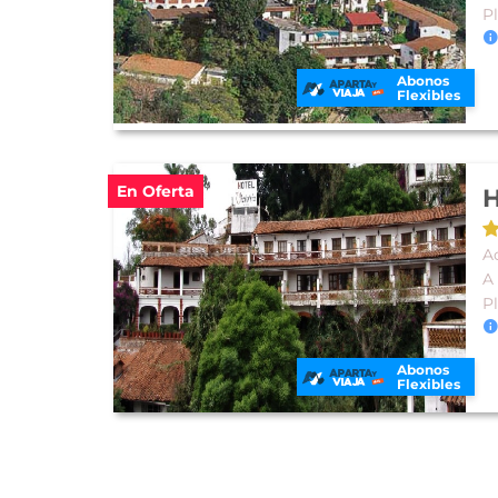
P
Abonos
Flexibles
En Oferta
H
A
A
P
Abonos
Flexibles