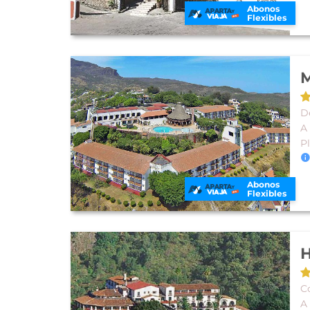
Abonos
Flexibles
M
D
A
P
Abonos
Flexibles
H
C
A