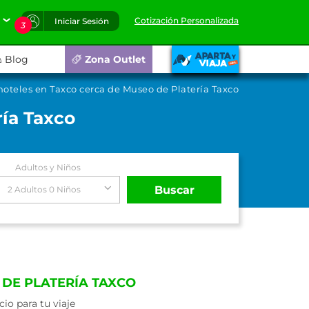
Cotización Personalizada
Iniciar Sesión
3
Blog
Zona Outlet
hoteles en Taxco cerca de Museo de Platería Taxco
ía Taxco
Adultos y Niños
Buscar
2 Adultos 0 Niños
 DE PLATERÍA TAXCO
io para tu viaje