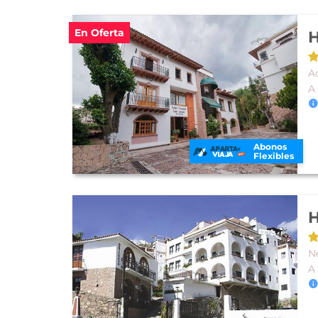
En Oferta
H
A
A
Abonos
Flexibles
H
N
A