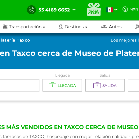
55 4169 6652
MXN
Transportación
Destinos
Autos
latería Taxco
Los mejores 
 en Taxco cerca de Museo de Plater
Llegada
Salida
LLEGADA
SALIDA
S MÁS VENDIDOS EN TAXCO CERCA DE MUSEO
 famosos de TAXCO, hospedaje con mejor relación calidad - prec