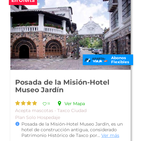
Abonos
Flexibles
Montetaxco
Ver Mapa
10
De Lujo - Taxco Ciudad
Plan Solo Hospedaje
Montetaxco es un hotel típico mexicano que se
localiza en la pintoresca "Ciudad de la Plata",
mejor conocida como Taxco; s...
Ver más