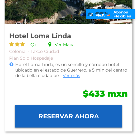
Abonos
Flexibles
Hotel Loma Linda
Ver Mapa
11
Colonial - Taxco Ciudad
Plan Solo Hospedaje
Hotel Loma Linda, es un sencillo y cómodo hotel
ubicado en el estado de Guerrero, a 5 min del centro
de la bella ciudad de...
Ver más
$433 mxn
RESERVAR AHORA