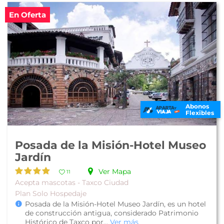
En Oferta
Abonos
Flexibles
Posada de la Misión-Hotel Museo
Jardín
Ver Mapa
11
Acepta mascotas - Taxco Ciudad
Plan Solo Hospedaje
Posada de la Misión-Hotel Museo Jardín, es un hotel
de construcción antigua, considerado Patrimonio
Histórico de Taxco por...
Ver más