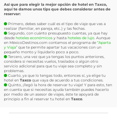
Así que para elegir la mejor opción de hotel en
Taxco
,
aquí te damos unos tips que debes considerar antes de
reservar:
Primero, debes saber cuál es el tipo de viaje que vas a
realizar (familiar, en pareja, etc..) y las fechas.
Segundo, con cuánto presupuesto cuentas, ya que hay
desde
hoteles económicos
y hasta
hoteles de lujo
. Aunque
en MéxicoDestinos.com contamos el programa de
“Aparta
y Viaja”
que te permite apartar tus vacaciones con un
pequeño monto y liquidarlo poco a poco.
Tercero, una vez que ya tengas los puntos anteriores,
considera si necesitas vuelos, traslados o algún otro
servicio adicional para que tu viaje sea completo y sin
problemas.
Cuarto, ya que lo tengas todo, entonces sí, ya elige tu
hotel en
Taxco
que vaya de acuerdo a tus condiciones.
Quinto, ¡llegó la hora de reservar tu viaje! Y para esto, ten
en cuenta que si necesitas ayuda también puedes hacerlo
por medio de un asesor de viajes, éste te apoyará de
principio a fin al reservar tu hotel en
Taxco
.