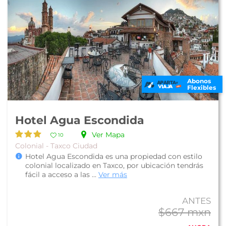
Abonos
Flexibles
Hotel Agua Escondida
Ver Mapa
10
Colonial - Taxco Ciudad
Hotel Agua Escondida es una propiedad con estilo
colonial localizado en Taxco, por ubicación tendrás
fácil a acceso a las ...
Ver más
ANTES
$667 mxn