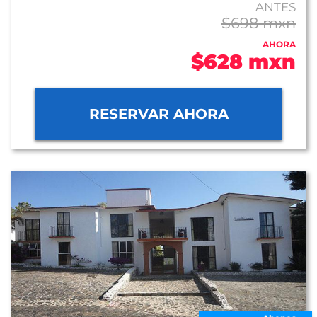
ANTES
$698 mxn
AHORA
$628 mxn
RESERVAR AHORA