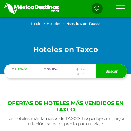
Inicio
Hoteles
Hoteles en Taxco
Hoteles en Taxco
LLEGADA
SALIDA
Pax
Buscar
2
OFERTAS DE HOTELES MÁS VENDIDOS EN
TAXCO
Los hoteles más famosos de TAXCO, hospedaje con mejor
relación calidad - precio para tu viaje