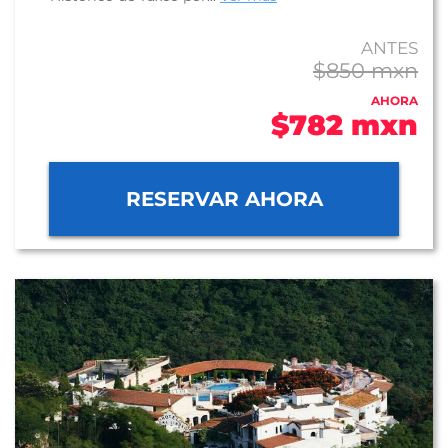
ANTES
$850 mxn
AHORA
$782 mxn
RESERVAR AHORA