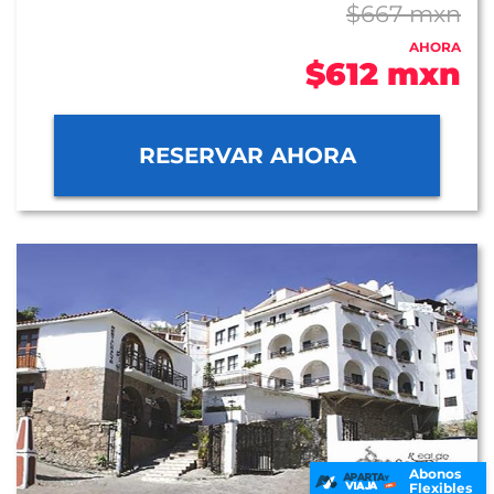
$667 mxn
AHORA
$612 mxn
RESERVAR AHORA
Abonos
Flexibles