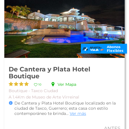
Abonos
Flexibles
De Cantera y Plata Hotel
Boutique
Ver Mapa
10
Boutique - Taxco Ciudad
A 1.4Km de Museo de Arte Virreinal
De Cantera y Plata Hotel Boutique localizado en la
ciudad de Taxco, Guerrero; esta casa con estilo
contemporáneo te brinda...
Ver más
ANTES