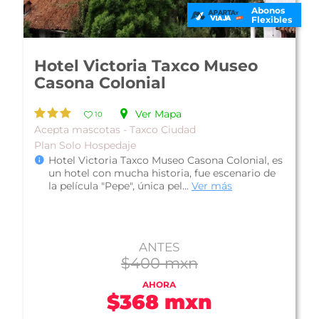
Abonos
Flexibles
Hotel Posada San Javier
Ver Mapa
10
Acepta mascotas - Taxco Ciudad
Hotel Posada San Javier se ubica en la hermosa
ciudad colonial de Taxco, Guerrero, a tan solo
10 minutos el centro y el Zó...
Ver más
ANTES
$558 mxn
AHORA
$520 mxn