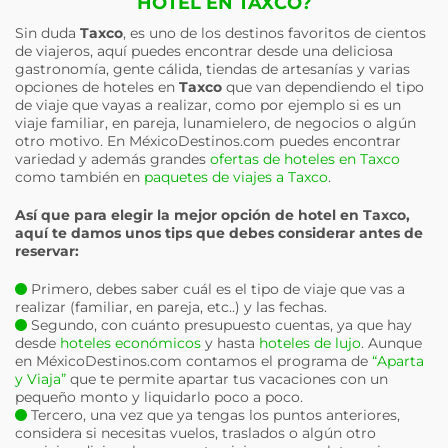
HOTEL EN TAXCO?
Sin duda
Taxco
, es uno de los destinos favoritos de cientos
de viajeros, aquí puedes encontrar desde una deliciosa
gastronomía, gente cálida, tiendas de artesanías y varias
opciones de hoteles en
Taxco
que van dependiendo el tipo
de viaje que vayas a realizar, como por ejemplo si es un
viaje familiar, en pareja, lunamielero, de negocios o algún
otro motivo. En MéxicoDestinos.com puedes encontrar
variedad y además grandes
ofertas de hoteles en Taxco
como también en
paquetes de viajes a Taxco
.
Así que para elegir la mejor opción de hotel en
Taxco
,
aquí te damos unos tips que debes considerar antes de
reservar:
Primero, debes saber cuál es el tipo de viaje que vas a
realizar (familiar, en pareja, etc..) y las fechas.
Segundo, con cuánto presupuesto cuentas, ya que hay
desde
hoteles económicos
y hasta
hoteles de lujo
. Aunque
en MéxicoDestinos.com contamos el programa de
“Aparta
y Viaja”
que te permite apartar tus vacaciones con un
pequeño monto y liquidarlo poco a poco.
Tercero, una vez que ya tengas los puntos anteriores,
considera si necesitas vuelos, traslados o algún otro