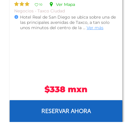
Ver Mapa
10
Boutique - Taxco Ciudad
De Cantera y Plata Hotel Boutique localizado
en la ciudad de Taxco, Guerrero; esta casa con
estilo contemporáneo te brinda...
Ver más
ANTES
$1,650 mxn
AHORA
$1,600 mxn
RESERVAR AHORA