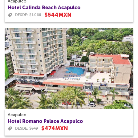
Acapulco
Hotel Calinda Beach Acapulco
$544MXN
DESDE: $
1,066
Acapulco
Hotel Romano Palace Acapulco
$474MXN
DESDE: $
949