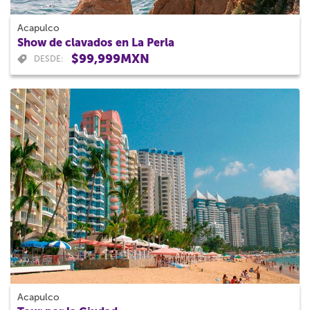
Acapulco
Show de clavados en La Perla
$99,999MXN
DESDE:
Acapulco