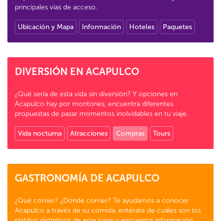
principales vías de acceso.
Ubicación y Mapa
Información
Hoteles
Paquetes
DIVERSIÓN EN ACAPULCO
¿Qué sería de esta vida sin diversión? Y opciones en
Acapulco hay por montones, encuentra diferentes
propuestas de pasar momentos inolvidables en tu viaje.
Vida nocturna
Atracciones
Compras
Tours
GASTRONOMÍA DE ACAPULCO
¿Qué comer? ¿Dónde comer? Te ayudamos a conocer
Acapulco a través de su comida, entérate de cuáles son los
platillos distintivos de este lugar y encuentra información.