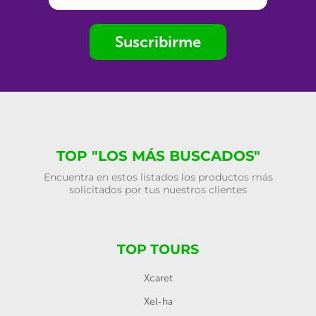
Suscribirme
TOP "LOS MÁS BUSCADOS"
Encuentra en estos listados los productos más
solicitados por tus nuestros clientes
TOP TOURS
Xcaret
Xel-ha