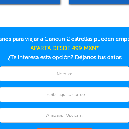
anes para viajar a Cancún 2 estrellas pueden emp
APARTA DESDE 499 MXN*
¿Te interesa esta opción? Déjanos tus datos