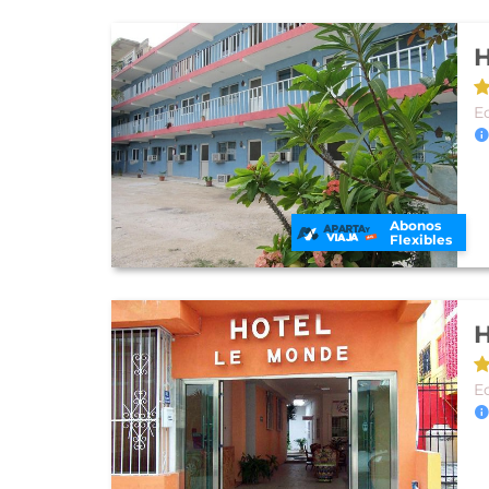
H
E
Abonos
Flexibles
H
E