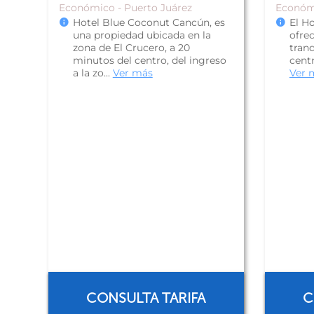
Económico - Puerto Juárez
Económ
Hotel Blue Coconut Cancún, es
El H
una propiedad ubicada en la
ofre
zona de El Crucero, a 20
tranq
minutos del centro, del ingreso
centr
a la zo...
Ver más
Ver 
CONSULTA TARIFA
C