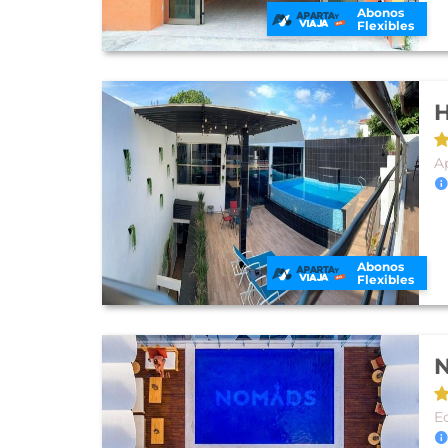
Abonos
Flexibles
H
A
Abonos
Flexibles
N
E