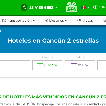
55 4169 6652
MXN
Transportación
Destinos
Autos
as
Hoteles en Cancún 2 estrellas
Llegada
Salida
LLEGADA
SALIDA
 DE HOTELES MÁS VENDIDOS EN CANCÚN 2 E
 famosos de CANCÚN, hospedaje con mejor relación calidad - prec