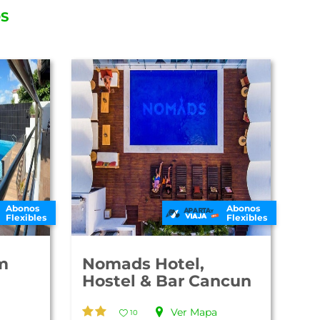
OS
Abonos
Abonos
Flexibles
Flexibles
m
Nomads Hotel,
Hostel & Bar Cancun
Ver Mapa
10