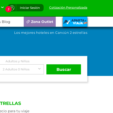
Cotización Personalizada
Iniciar Sesión
3
Blog
Zona Outlet
Los mejores hoteles en Cancún 2 estrellas
Adultos y Niños
Buscar
2 Adultos 0 Niños
STRELLAS
io para tu viaje