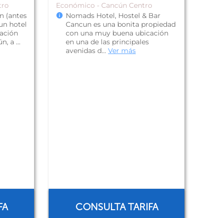
tro
Económico - Cancún Centro
n (antes
Nomads Hotel, Hostel & Bar
un hotel
Cancun es una bonita propiedad
ación
con una muy buena ubicación
, a ...
en una de las principales
avenidas d...
Ver más
FA
CONSULTA TARIFA