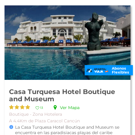
Abonos
Flexibles
Casa Turquesa Hotel Boutique
and Museum
Ver Mapa
13
Boutique - Zona Hotelera
A 4.4Km de Plaza Caracol Cancún
La Casa Turquesa Hotel Boutique and Museum se
encuentra en las paradisiacas playas del caribe