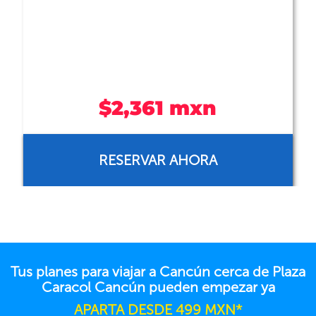
ANTES
$7,639 mxn
AHORA
$3,438 mxn
RESERVAR AHORA
Tus planes para viajar a Cancún cerca de Plaza
Caracol Cancún pueden empezar ya
APARTA DESDE 499 MXN*