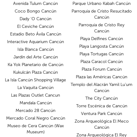
Avenida Tulum Cancún
Parque Urbano Kabah Cancún
Coco Bongo Cancún
Parroquia de Cristo Resucitado
Cancún
Dady 'O Cancún
Parroquia de Cristo Rey
El Ceviche Cancún
Cancún
Estadio Beto Ávila Cancún
Playa Delfines Cancún
Interactive Aquarium Cancún
Playa Langosta Cancún
Isla Blanca Cancún
Playa Tortugas Cancún
Jardín del Arte Cancún
Plaza Caracol Cancún
Ka Yok Planetario de Cancún
Plaza Forum Cancún
Kukulcán Plaza Cancún
Plaza las Américas Cancún
La Isla Cancún Shopping Village
Templo del Alacrán Yamil Lu'um
La Vaquita Cancún
Cancún
Las Plazas Outlet Cancun
The City Cancún
Mandala Cancún
Torre Escénica de Cancún
Mercado 28 Cancún
Ventura Park Cancún
Mercado Coral Negro Cancún
Zona Arqueológica El Meco
Museo de Cera Cancún (Wax
Cancún
Museum)
Zona Arqueológica El Rey