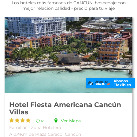
Los hoteles más famosos de CANCÚN, hospedaje con
mejor relación calidad - precio para tu viaje
Abonos
Flexibles
Hotel Fiesta Americana Cancún
Villas
Ver Mapa
12
Familiar - Zona Hotelera
A 0.4Km de Plaza Caracol Cancún