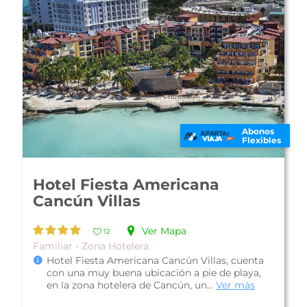
En Oferta
Abonos
Flexibles
Hotel Riu Palace Las Américas
Ver Mapa
12
De Lujo - Zona Hotelera
Situado en Punta Cancún, en el kilometro 8.5
de la zona hotelera, el Hotel Riu Palace Las
Américas, es una opción interesa...
Ver más