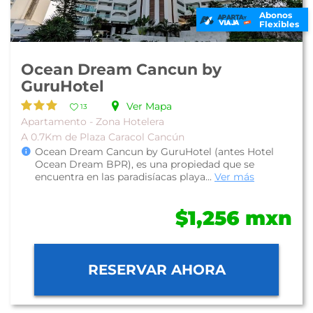
Abonos
Flexibles
Ocean Dream Cancun by
GuruHotel
Ver Mapa
13
Apartamento - Zona Hotelera
A 0.7Km de Plaza Caracol Cancún
Ocean Dream Cancun by GuruHotel (antes Hotel
Ocean Dream BPR), es una propiedad que se
encuentra en las paradisíacas playa...
Ver más
$1,256 mxn
RESERVAR AHORA