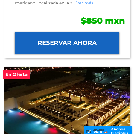
mexicano, localizada en la z...
Ver más
$850 mxn
RESERVAR AHORA
En Oferta
Abonos
Flexibles