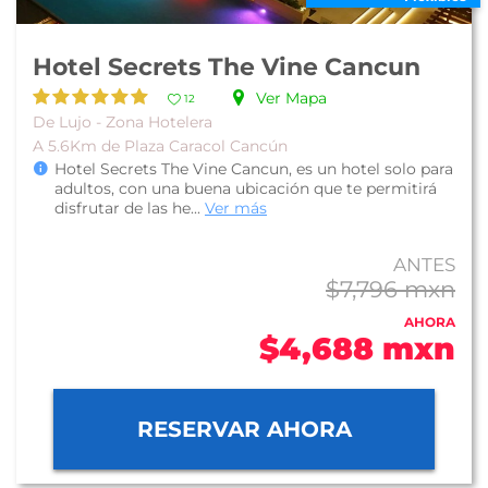
Hotel Secrets The Vine Cancun
Ver Mapa
12
De Lujo - Zona Hotelera
A 5.6Km de Plaza Caracol Cancún
Hotel Secrets The Vine Cancun, es un hotel solo para
adultos, con una buena ubicación que te permitirá
disfrutar de las he...
Ver más
ANTES
$7,796 mxn
AHORA
$4,688 mxn
RESERVAR AHORA