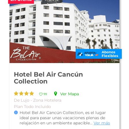
Abonos
Flexibles
Hotel Beachscape Kin Ha
Villas & Suites
Ver Mapa
25
Familiar - Zona Hotelera
Plan Todo Incluido
Hotel Beachscape Kin Ha Villas & Suites, es una
bonita propiedad con una privilegiada
ubicación a pie de playa en el coraz...
Ver más