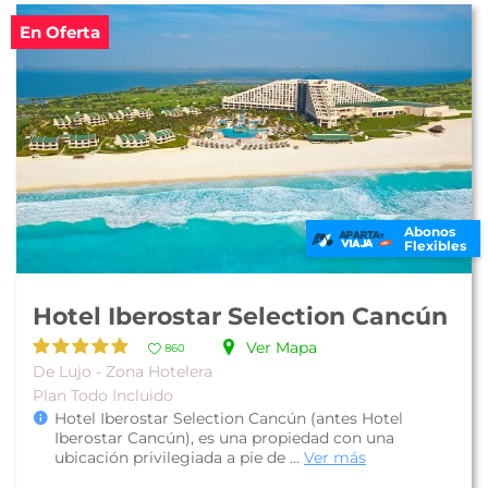
En Oferta
Abonos
Flexibles
Hotel Iberostar Selection Cancún
Ver Mapa
860
De Lujo - Zona Hotelera
Plan Todo Incluido
Hotel Iberostar Selection Cancún (antes Hotel
Iberostar Cancún), es una propiedad con una
ubicación privilegiada a pie de ...
Ver más