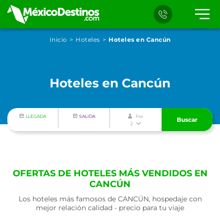
Inicio
Hoteles
Hoteles en Cancún
Hoteles en Cancún
LLEGADA
SALIDA
Pax
Buscar
2
OFERTAS DE HOTELES MÁS VENDIDOS EN
CANCÚN
Los hoteles más famosos de CANCÚN, hospedaje con
mejor relación calidad - precio para tu viaje