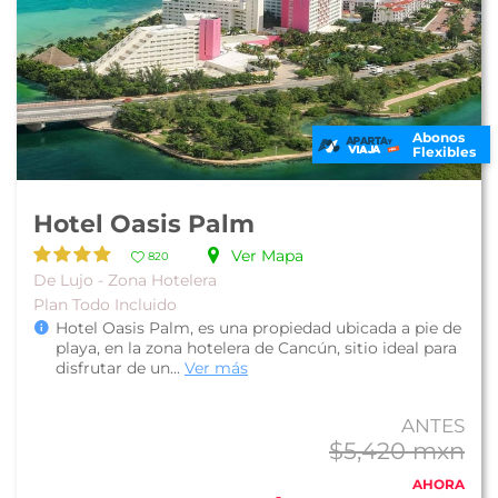
Abonos
Flexibles
Hotel Oasis Palm
Ver Mapa
820
De Lujo - Zona Hotelera
Plan Todo Incluido
Hotel Oasis Palm, es una propiedad ubicada a pie de
playa, en la zona hotelera de Cancún, sitio ideal para
disfrutar de un...
Ver más
ANTES
$5,420 mxn
AHORA