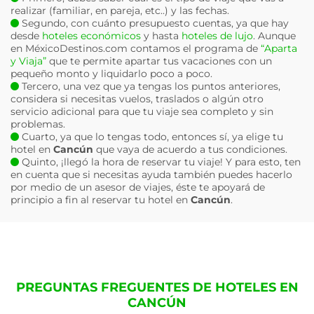
realizar (familiar, en pareja, etc..) y las fechas.
Segundo, con cuánto presupuesto cuentas, ya que hay
desde
hoteles económicos
y hasta
hoteles de lujo
. Aunque
en MéxicoDestinos.com contamos el programa de
“Aparta
y Viaja”
que te permite apartar tus vacaciones con un
pequeño monto y liquidarlo poco a poco.
Tercero, una vez que ya tengas los puntos anteriores,
considera si necesitas vuelos, traslados o algún otro
servicio adicional para que tu viaje sea completo y sin
problemas.
Cuarto, ya que lo tengas todo, entonces sí, ya elige tu
hotel en
Cancún
que vaya de acuerdo a tus condiciones.
Quinto, ¡llegó la hora de reservar tu viaje! Y para esto, ten
en cuenta que si necesitas ayuda también puedes hacerlo
por medio de un asesor de viajes, éste te apoyará de
principio a fin al reservar tu hotel en
Cancún
.
PREGUNTAS FREGUENTES DE HOTELES EN
CANCÚN