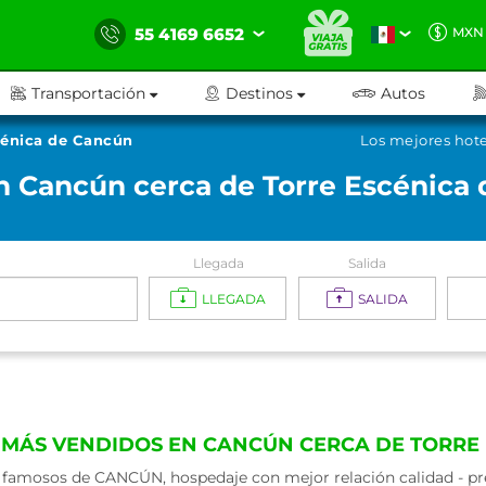
55 4169 6652
MXN
Transportación
Destinos
Autos
cénica de Cancún
Los mejores hot
n Cancún cerca de Torre Escénica
Llegada
Salida
LLEGADA
SALIDA
 MÁS VENDIDOS EN CANCÚN CERCA DE TORRE
 famosos de CANCÚN, hospedaje con mejor relación calidad - prec