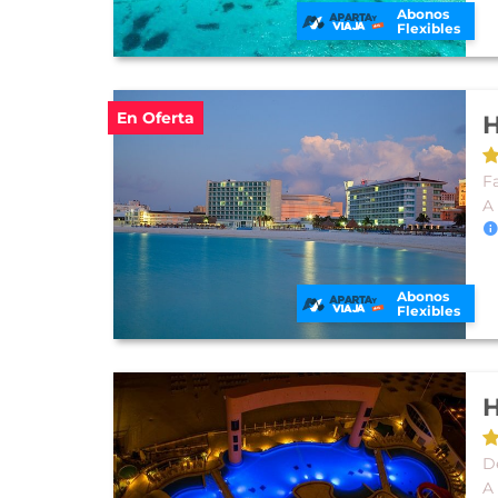
Abonos
Flexibles
En Oferta
H
Fa
A
Abonos
Flexibles
H
D
A