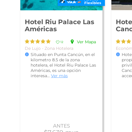
Flexibles
Hotel Riu Palace Las
Hote
Américas
Can
Ver Mapa
12
De Lujo - Zona Hotelera
Económ
Situado en Punta Cancún, en el
Hote
kilometro 8.5 de la zona
prop
hotelera, el Hotel Riu Palace Las
privi
Américas, es una opción
Canc
interesa...
Ver más
acced
ANTES