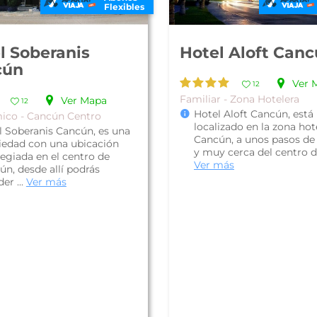
Flexibles
l Soberanis
Hotel Aloft Can
cún
Ver 
12
Familiar - Zona Hotelera
Ver Mapa
12
Hotel Aloft Cancún, está
ico - Cancún Centro
localizado en la zona hot
l Soberanis Cancún, es una
Cancún, a unos pasos de 
iedad con una ubicación
y muy cerca del centro de
legiada en el centro de
Ver más
ún, desde allí podrás
er ...
Ver más