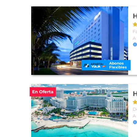
H
Fa
A
Abonos
Flexibles
En Oferta
H
D
A