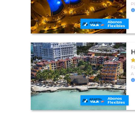
P
Abonos
Flexibles
H
Fa
A
Abonos
Flexibles