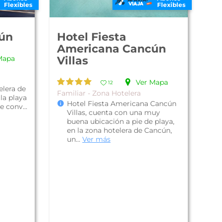
Flexibles
Flexibles
cún
Hotel Fiesta
Americana Cancún
Mapa
Villas
Ver Mapa
12
elera de
Familiar - Zona Hotelera
la playa
Hotel Fiesta Americana Cancún
 conv...
Villas, cuenta con una muy
buena ubicación a pie de playa,
en la zona hotelera de Cancún,
un...
Ver más