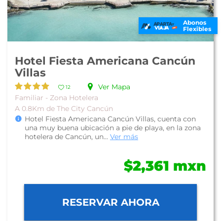
Abonos
Flexibles
Hotel Fiesta Americana Cancún
Villas
Ver Mapa
12
Familiar - Zona Hotelera
A 0.8Km de The City Cancún
Hotel Fiesta Americana Cancún Villas, cuenta con
una muy buena ubicación a pie de playa, en la zona
hotelera de Cancún, un...
Ver más
$2,361 mxn
RESERVAR AHORA