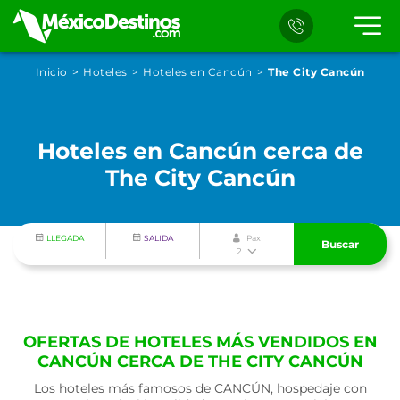
Inicio
Hoteles
Hoteles en Cancún
The City Cancún
Hoteles en Cancún cerca de
The City Cancún
LLEGADA
SALIDA
Pax
Buscar
2
OFERTAS DE HOTELES MÁS VENDIDOS EN
CANCÚN CERCA DE THE CITY CANCÚN
Los hoteles más famosos de CANCÚN, hospedaje con