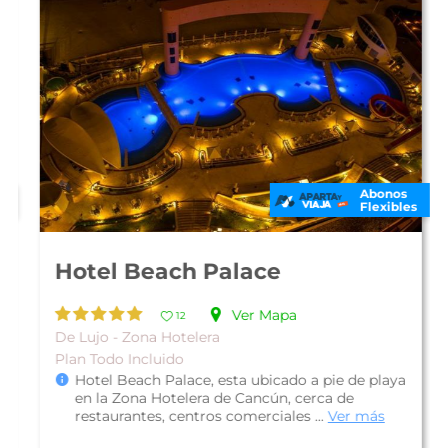
Abonos
Flexibles
Hotel Beach Palace
Ver Mapa
12
De Lujo - Zona Hotelera
Plan Todo Incluido
Hotel Beach Palace, esta ubicado a pie de playa
en la Zona Hotelera de Cancún, cerca de
restaurantes, centros comerciales ...
Ver más