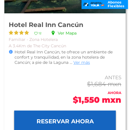
Abonos
Flexibles
Hotel Real Inn Cancún
Ver Mapa
12
Familiar - Zona Hotelera
A 3.4Km de The City Cancún
Hotel Real Inn Cancún, te ofrece un ambiente de
confort y tranquilidad, en la zona hotelera de
Cancún; a pie de la Laguna ...
Ver más
ANTES
$1,684 mxn
AHORA
$1,550 mxn
RESERVAR AHORA