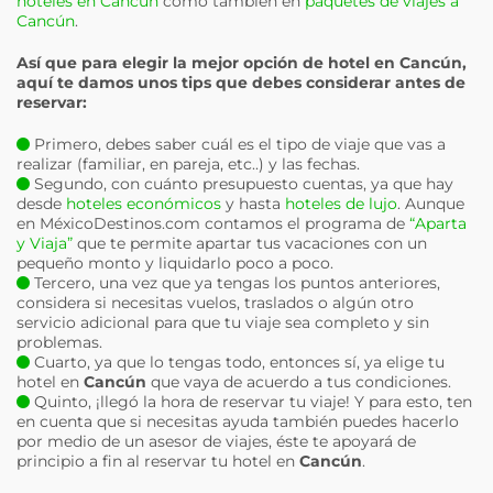
hoteles en Cancún
como también en
paquetes de viajes a
Cancún
.
Así que para elegir la mejor opción de hotel en
Cancún
,
aquí te damos unos tips que debes considerar antes de
reservar:
Primero, debes saber cuál es el tipo de viaje que vas a
realizar (familiar, en pareja, etc..) y las fechas.
Segundo, con cuánto presupuesto cuentas, ya que hay
desde
hoteles económicos
y hasta
hoteles de lujo
. Aunque
en MéxicoDestinos.com contamos el programa de
“Aparta
y Viaja”
que te permite apartar tus vacaciones con un
pequeño monto y liquidarlo poco a poco.
Tercero, una vez que ya tengas los puntos anteriores,
considera si necesitas vuelos, traslados o algún otro
servicio adicional para que tu viaje sea completo y sin
problemas.
Cuarto, ya que lo tengas todo, entonces sí, ya elige tu
hotel en
Cancún
que vaya de acuerdo a tus condiciones.
Quinto, ¡llegó la hora de reservar tu viaje! Y para esto, ten
en cuenta que si necesitas ayuda también puedes hacerlo
por medio de un asesor de viajes, éste te apoyará de
principio a fin al reservar tu hotel en
Cancún
.