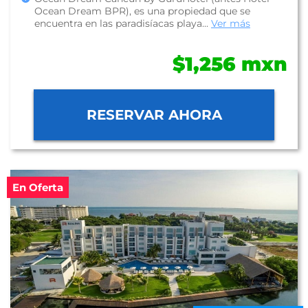
Ocean Dream BPR), es una propiedad que se
encuentra en las paradisíacas playa...
Ver más
$1,256 mxn
RESERVAR AHORA
En Oferta