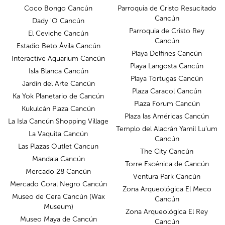
Coco Bongo Cancún
Parroquia de Cristo Resucitado
Cancún
Dady 'O Cancún
Parroquia de Cristo Rey
El Ceviche Cancún
Cancún
Estadio Beto Ávila Cancún
Playa Delfines Cancún
Interactive Aquarium Cancún
Playa Langosta Cancún
Isla Blanca Cancún
Playa Tortugas Cancún
Jardín del Arte Cancún
Plaza Caracol Cancún
Ka Yok Planetario de Cancún
Plaza Forum Cancún
Kukulcán Plaza Cancún
Plaza las Américas Cancún
La Isla Cancún Shopping Village
Templo del Alacrán Yamil Lu'um
La Vaquita Cancún
Cancún
Las Plazas Outlet Cancun
The City Cancún
Mandala Cancún
Torre Escénica de Cancún
Mercado 28 Cancún
Ventura Park Cancún
Mercado Coral Negro Cancún
Zona Arqueológica El Meco
Museo de Cera Cancún (Wax
Cancún
Museum)
Zona Arqueológica El Rey
Museo Maya de Cancún
Cancún