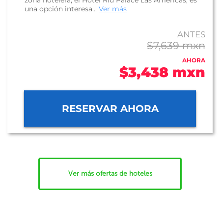
zona hotelera, el Hotel Riu Palace Las Américas, es
una opción interesa...
Ver más
ANTES
$7,639 mxn
AHORA
$3,438 mxn
RESERVAR AHORA
Ver más ofertas de hoteles