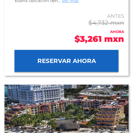
buena ubicación den...
Ver más
ANTES
$4,732 mxn
AHORA
$3,261 mxn
RESERVAR AHORA