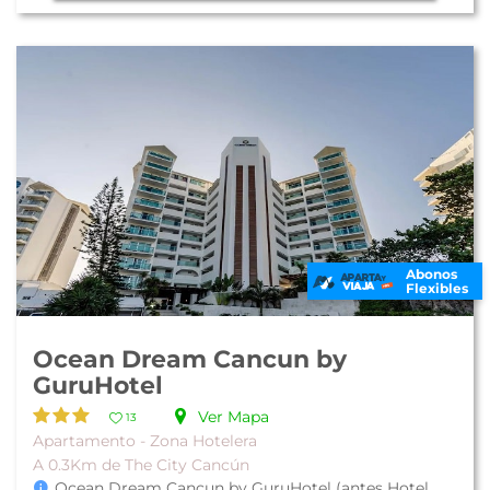
Abonos
Flexibles
Ocean Dream Cancun by
GuruHotel
Ver Mapa
13
Apartamento - Zona Hotelera
A 0.3Km de The City Cancún
Ocean Dream Cancun by GuruHotel (antes Hotel