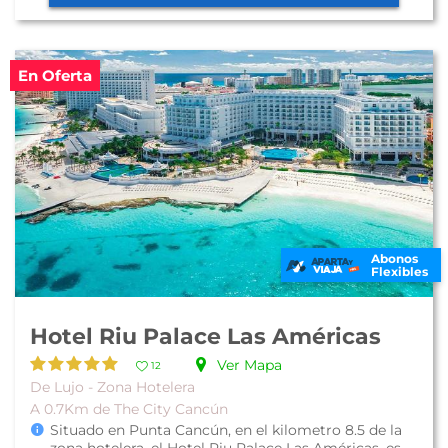
En Oferta
Abonos
Flexibles
Hotel Riu Palace Las Américas
Ver Mapa
12
De Lujo - Zona Hotelera
A 0.7Km de The City Cancún
Situado en Punta Cancún, en el kilometro 8.5 de la