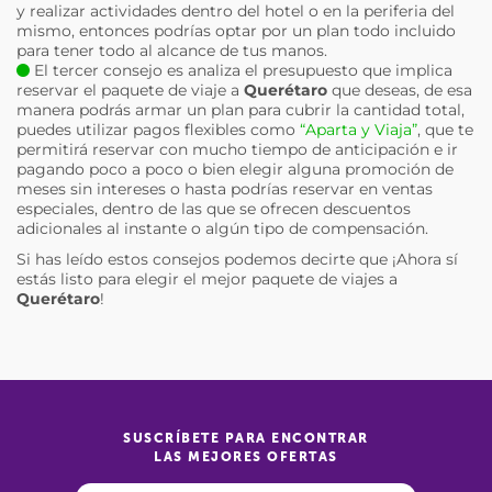
y realizar actividades dentro del hotel o en la periferia del
mismo, entonces podrías optar por un plan todo incluido
para tener todo al alcance de tus manos.
El tercer consejo es analiza el presupuesto que implica
reservar el paquete de viaje a
Querétaro
que deseas, de esa
manera podrás armar un plan para cubrir la cantidad total,
puedes utilizar pagos flexibles como
“Aparta y Viaja”
, que te
permitirá reservar con mucho tiempo de anticipación e ir
pagando poco a poco o bien elegir alguna promoción de
meses sin intereses o hasta podrías reservar en ventas
especiales, dentro de las que se ofrecen descuentos
adicionales al instante o algún tipo de compensación.
Si has leído estos consejos podemos decirte que ¡Ahora sí
estás listo para elegir el mejor paquete de viajes a
Querétaro
!
SUSCRÍBETE PARA ENCONTRAR
LAS MEJORES OFERTAS