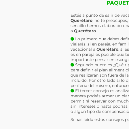
PAQUET
Estás a punto de salir de va
Querétaro
, no te preocupes
sencillo hemos elaborado una
a
Querétaro
.
Lo primero que debes defin
viajarás, si en pareja, en fa
vacacional a
Querétaro
, si 
es en pareja es posible que b
importante pensar en escoger
Segundo punto es ¿Qué tipo
para definir el plan alimenti
que realizarán son fuera de 
incluido. Por otro lado si lo
periferia del mismo, entonce
El tercer consejo es analiz
manera podrás armar un plan 
permitirá reservar con much
sin intereses o hasta podrías
o algún tipo de compensació
Si has leído estos consejos p