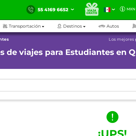
55 4169 6652
MXN
Transportación
Destinos
Autos
ntes
Los mejores 
 de viajes para Estudiantes en 
¡UPS!