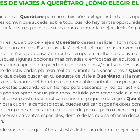
ES DE VIAJES A QUERÉTARO ¿CÓMO ELEGIR EL
caciones a
Querétaro
pero no sabes cómo elegir entre tantas opc
, es común que suceda, sobre todo cuando hay tantas oportunidad
 guía de tres pasos que te ayudará a tomar la mejor decisión pa
ir es ¿Qué tipo de viaje a
Querétaro
deseas realizar? Tomando 
milia o con amigos. Esto te ayudará a elegir el hotel más convenie
es con niños quizá pasarán mucho tiempo en la alberca o playa o n
usques algunas opciones más privadas o enfocadas en adultos; si 
 alguna opción que pueda ofrecer servicios y/o actividades para
 de actividades planean realizar durante sus vacaciones a
Quer
cio que debes buscar en tu paquete de viaje a
Querétaro
, si la m
las instalaciones del hotel, es recomendable contratar hospedaje
 que estás buscando es un tiempo para descansar y realizar activid
s podrías optar por un plan todo incluido para tener todo al alc
a el presupuesto que implica reservar el paquete de viaje a
Queré
para cubrir la cantidad total, puedes utilizar pagos flexibles c
o tiempo de anticipación e ir pagando poco a poco o bien eleg
 reservar en ventas especiales, dentro de las que se ofrecen desc
n.
odemos decirte que ¡Ahora sí estás listo para elegir el mejor paq