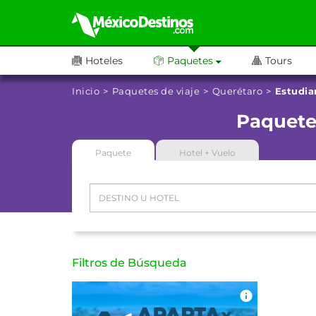
Hoteles
Paquetes
Tours
Inicio
Paquetes de viaje
Querétaro
Estudia
Paquetes
Paquete
Hotel + Vuelo
Filtros de Búsqueda