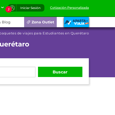
Cotización Personalizada
Iniciar Sesión
3
Blog
Zona Outlet
paquetes de viajes para Estudiantes en Querétaro
Querétaro
Buscar