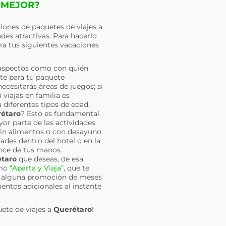
 MEJOR?
iones de paquetes de viajes a
es atractivas. Para hacerlo
ra tus siguientes vacaciones
aspectos como con quién
nte para tu paquete
ecesitarás áreas de juegos; si
viajas en familia es
 diferentes tipos de edad.
étaro
? Esto es fundamental
ayor parte de las actividades
 sin alimentos o con desayuno
ades dentro del hotel o en la
ance de tus manos.
taro
que deseas, de esa
omo
“Aparta y Viaja”
, que te
ir alguna promoción de meses
uentos adicionales al instante
uete de viajes a
Querétaro
!