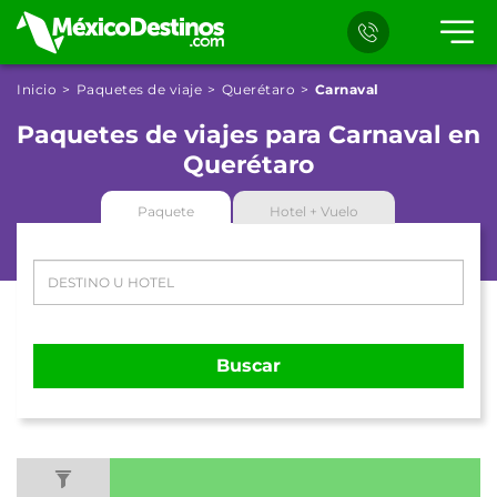
Inicio
Paquetes de viaje
Querétaro
Carnaval
Paquetes de viajes para Carnaval en
Querétaro
Paquete
Hotel + Vuelo
Buscar