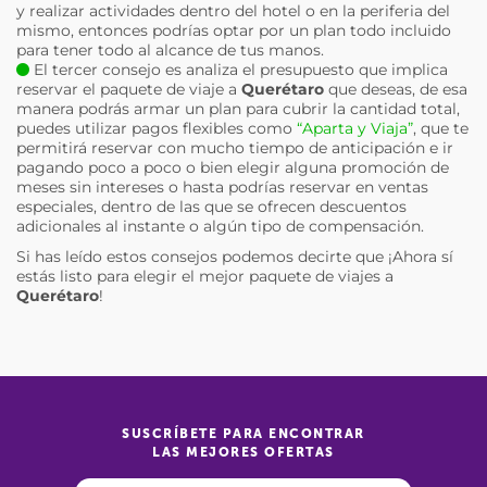
y realizar actividades dentro del hotel o en la periferia del
mismo, entonces podrías optar por un plan todo incluido
para tener todo al alcance de tus manos.
El tercer consejo es analiza el presupuesto que implica
reservar el paquete de viaje a
Querétaro
que deseas, de esa
manera podrás armar un plan para cubrir la cantidad total,
puedes utilizar pagos flexibles como
“Aparta y Viaja”
, que te
permitirá reservar con mucho tiempo de anticipación e ir
pagando poco a poco o bien elegir alguna promoción de
meses sin intereses o hasta podrías reservar en ventas
especiales, dentro de las que se ofrecen descuentos
adicionales al instante o algún tipo de compensación.
Si has leído estos consejos podemos decirte que ¡Ahora sí
estás listo para elegir el mejor paquete de viajes a
Querétaro
!
SUSCRÍBETE PARA ENCONTRAR
LAS MEJORES OFERTAS