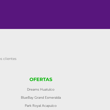
s clientes
OFERTAS
Dreams Huatulco
BlueBay Grand Esmeralda
Park Royal Acapulco