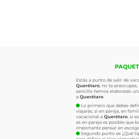
PAQUET
Estás a punto de salir de va
Querétaro
, no te preocupes
sencillo hemos elaborado una
a
Querétaro
.
Lo primero que debes defin
viajarás, si en pareja, en fa
vacacional a
Querétaro
, si 
es en pareja es posible que b
importante pensar en escoger
Segundo punto es ¿Qué tipo
para definir el plan alimenti