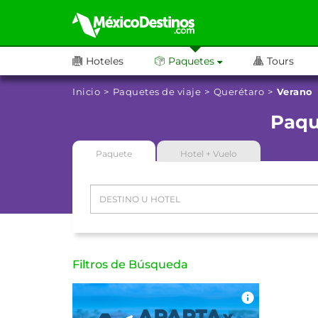
Hoteles
Paquetes
Tours
Inicio
Paquetes de viaje
Querétaro
Verano
Paqu
Paquete
Hotel + Vuelo
Filtros de Búsqueda