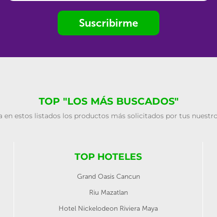
Suscribirme
TOP "LOS MÁS BUSCADOS"
 en estos listados los productos más solicitados por tus nuestro
TOP HOTELES
Grand Oasis Cancun
Riu Mazatlan
Hotel Nickelodeon Riviera Maya