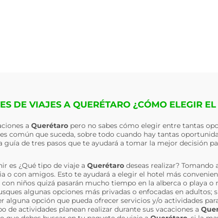
ES DE VIAJES A QUERÉTARO ¿CÓMO ELEGIR EL
caciones a
Querétaro
pero no sabes cómo elegir entre tantas opc
, es común que suceda, sobre todo cuando hay tantas oportunidad
 guía de tres pasos que te ayudará a tomar la mejor decisión pa
ir es ¿Qué tipo de viaje a
Querétaro
deseas realizar? Tomando 
milia o con amigos. Esto te ayudará a elegir el hotel más convenie
es con niños quizá pasarán mucho tiempo en la alberca o playa o n
usques algunas opciones más privadas o enfocadas en adultos; si 
 alguna opción que pueda ofrecer servicios y/o actividades para
 de actividades planean realizar durante sus vacaciones a
Quer
cio que debes buscar en tu paquete de viaje a
Querétaro
, si la m