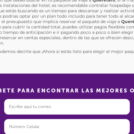
las instalaciones del hotel, es recomendable contratar hospedaje
 que estás buscando es un tiempo para descansar y realizar activid
s podrías optar por un plan todo incluido para tener todo al alc
a el presupuesto que implica reservar el paquete de viaje a
Queré
para cubrir la cantidad total, puedes utilizar pagos flexibles c
o tiempo de anticipación e ir pagando poco a poco o bien eleg
 reservar en ventas especiales, dentro de las que se ofrecen desc
n.
odemos decirte que ¡Ahora sí estás listo para elegir el mejor paq
BETE PARA ENCONTRAR LAS MEJORES 