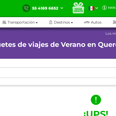
55 4169 6652
MXN
Transportación
Destinos
Autos
Los m
etes de viajes de Verano en Quer
¡UPS!