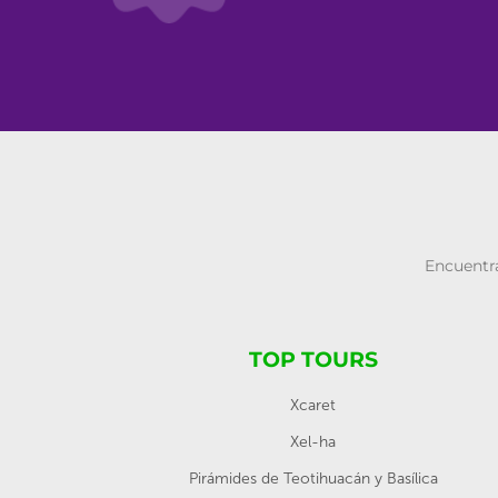
Encuentra
TOP TOURS
Xcaret
Xel-ha
Pirámides de Teotihuacán y Basílica