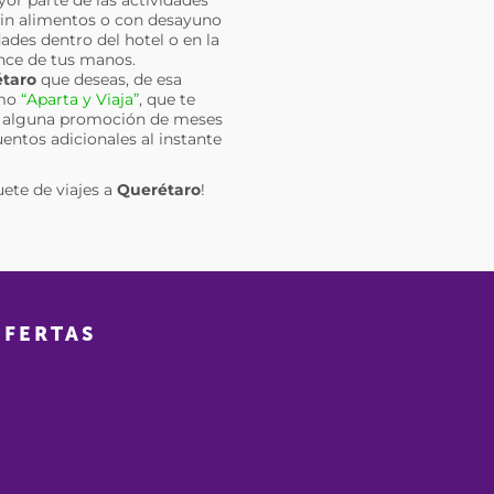
 sin alimentos o con desayuno
ades dentro del hotel o en la
ance de tus manos.
taro
que deseas, de esa
omo
“Aparta y Viaja”
, que te
ir alguna promoción de meses
uentos adicionales al instante
uete de viajes a
Querétaro
!
OFERTAS