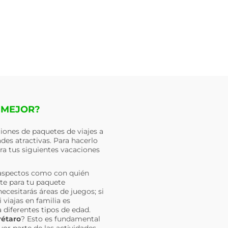
 MEJOR?
iones de paquetes de viajes a
es atractivas. Para hacerlo
ra tus siguientes vacaciones
aspectos como con quién
nte para tu paquete
ecesitarás áreas de juegos; si
viajas en familia es
 diferentes tipos de edad.
étaro
? Esto es fundamental
ayor parte de las actividades