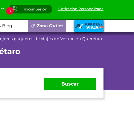
Cotización Personalizada
Iniciar Sesión
3
Blog
Zona Outlet
ejores paquetes de viajes de Verano en Querétaro
étaro
Buscar