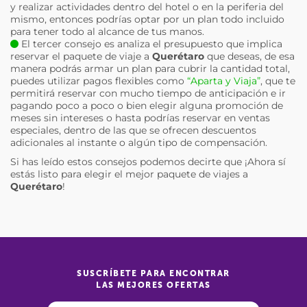
y realizar actividades dentro del hotel o en la periferia del
mismo, entonces podrías optar por un plan todo incluido
para tener todo al alcance de tus manos.
El tercer consejo es analiza el presupuesto que implica
reservar el paquete de viaje a
Querétaro
que deseas, de esa
manera podrás armar un plan para cubrir la cantidad total,
puedes utilizar pagos flexibles como
“Aparta y Viaja”
, que te
permitirá reservar con mucho tiempo de anticipación e ir
pagando poco a poco o bien elegir alguna promoción de
meses sin intereses o hasta podrías reservar en ventas
especiales, dentro de las que se ofrecen descuentos
adicionales al instante o algún tipo de compensación.
Si has leído estos consejos podemos decirte que ¡Ahora sí
estás listo para elegir el mejor paquete de viajes a
Querétaro
!
SUSCRÍBETE PARA ENCONTRAR
LAS MEJORES OFERTAS