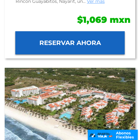
Rincón Guayabitos, Nayarit, un...
Ver más
$1,069 mxn
RESERVAR AHORA
Abonos
Flexibles