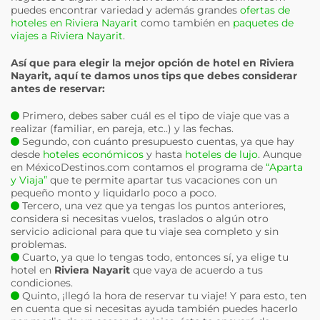
puedes encontrar variedad y además grandes
ofertas de
hoteles en Riviera Nayarit
como también en
paquetes de
viajes a Riviera Nayarit
.
Así que para elegir la mejor opción de hotel en
Riviera
Nayarit
, aquí te damos unos tips que debes considerar
antes de reservar:
Primero, debes saber cuál es el tipo de viaje que vas a
realizar (familiar, en pareja, etc..) y las fechas.
Segundo, con cuánto presupuesto cuentas, ya que hay
desde
hoteles económicos
y hasta
hoteles de lujo
. Aunque
en MéxicoDestinos.com contamos el programa de
“Aparta
y Viaja”
que te permite apartar tus vacaciones con un
pequeño monto y liquidarlo poco a poco.
Tercero, una vez que ya tengas los puntos anteriores,
considera si necesitas vuelos, traslados o algún otro
servicio adicional para que tu viaje sea completo y sin
problemas.
Cuarto, ya que lo tengas todo, entonces sí, ya elige tu
hotel en
Riviera Nayarit
que vaya de acuerdo a tus
condiciones.
Quinto, ¡llegó la hora de reservar tu viaje! Y para esto, ten
en cuenta que si necesitas ayuda también puedes hacerlo