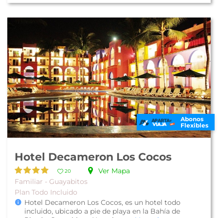
Abonos
Flexibles
Hotel Decameron Los Cocos
Ver Mapa
20
Familiar - Guayabitos
Plan Todo Incluido
Hotel Decameron Los Cocos, es un hotel todo
incluido, ubicado a pie de playa en la Bahía de