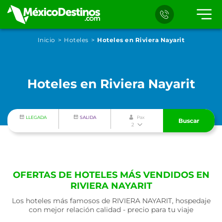
Inicio
Hoteles
Hoteles en Riviera Nayarit
Hoteles en Riviera Nayarit
LLEGADA
SALIDA
Pax
Buscar
2
OFERTAS DE HOTELES MÁS VENDIDOS EN
RIVIERA NAYARIT
Los hoteles más famosos de RIVIERA NAYARIT, hospedaje
con mejor relación calidad - precio para tu viaje