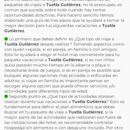
paquetes de viajes a
Tuxtla Gutiérrez
, no te preocupes, es
común que suceda, sobre todo cuando hay tantas
oportunidades atractivas. Para hacerlo sencillo hemos
elaborado una guía de tres pasos que te ayudará a tomar la
mejor decisión para tus siguientes vacaciones a
Tuxtla
Gutiérrez
.
Lo primero que debes definir es ¿Qué tipo de viaje a
Tuxtla Gutiérrez
deseas realizar? Tomando aspectos como
con quién viajarás, si en pareja, en familia o con amigos.
Esto te ayudará a elegir el hotel más conveniente para tu
paquete vacacional a
Tuxtla Gutiérrez
, si es con niños
quizá pasarán mucho tiempo en la alberca o playa o
necesitarás áreas de juegos; si es en pareja es posible que
busques algunas opciones más privadas o enfocadas en
adultos; si viajas en familia es importante pensar en
escoger alguna opción que pueda ofrecer servicios y/o
actividades para diferentes tipos de edad.
Segundo punto es ¿Qué tipo de actividades planean
realizar durante sus vacaciones a
Tuxtla Gutiérrez
? Esto es
fundamental para definir el plan alimenticio que debes
buscar en tu paquete de viaje a
Tuxtla Gutiérrez
, si la
mayor parte de las actividades que realizarán son fuera de
las instalaciones del hotel, es recomendable contratar
hospedaje sin alimentos o con desayuno incluido. Por otro