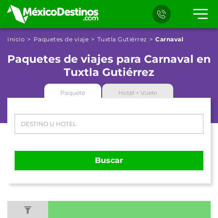
Inicio
Paquetes de viaje
Tuxtla Gutiérrez
Carnaval
Paquetes de viajes para Carnaval en
Tuxtla Gutiérrez
Paquete
Hotel + Vuelo
Buscar